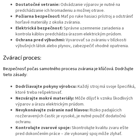
Dostatočné vetranie:
Odvádzanie výparov je nutné na
predchádzanie ich hromadeniu a možnej otrave.
Požiarna bezpečnosť:
Mať po ruke hasiaci prístroj a odstrániť
horľavé materiály z okolia zvárania.
Elektrická bezpečnosť:
Správne uzemnenie zariadenia a
kontrola káblov predchádza úrazom elektrickým prúdom.
Ochrana pred výbuchmi:
Vyvarovať sa zváraniu v blízkosti
výbušných látok alebo plynov, zabezpečiť vhodné opatrenia.
Zvárací proces:
Bezpečnosť počas samotného procesu zvárania je kľúčová. Dodržujte
tieto zásady:
Dodržiavajte pokyny výrobcu:
Každý stroj má svoje špecifiká,
ktoré treba rešpektovať.
Nezvárajte mokré materiály:
Môže dôjsť k vzniku škodlivých
výparov a úrazu elektrickým prúdom.
Nevykonávajte zváranie nad hlavou:
Riziko padajúcich
rozžeravených častíc je vysoké, je nutné použiť dodatočnú
ochranu.
Kontrolujte zvarové spoje:
Skontrolujte kvalitu zvaru ešte
pred dokončením práce – zle vykonaný spoj môže zlyhať.