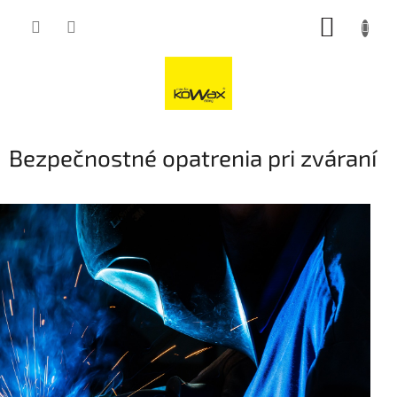
Přejít
NÁKUP
na
obsah
KOŠÍK
Bezpečnostné opatrenia pri zváraní