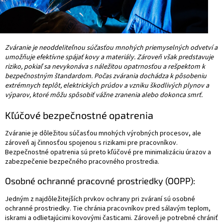
Zváranie je neoddeliteľnou súčasťou mnohých priemyselných odvetví a
umožňuje efektívne spájať kovy a materiály. Zároveň však predstavuje
riziko, pokiaľ sa nevykonáva s náležitou opatrnosťou a rešpektom k
bezpečnostným štandardom. Počas zvárania dochádza k pôsobeniu
extrémnych teplôt, elektrických prúdov a vzniku škodlivých plynov a
výparov, ktoré môžu spôsobiť vážne zranenia alebo dokonca smrť.
Kľúčové bezpečnostné opatrenia
Zváranie je dôležitou súčasťou mnohých výrobných procesov, ale
zároveň aj činnosťou spojenou s rizikami pre pracovníkov.
Bezpečnostné opatrenia sú preto kľúčové pre minimalizáciu úrazov a
zabezpečenie bezpečného pracovného prostredia.
Osobné ochranné pracovné prostriedky (OOPP):
Jedným z najdôležitejších prvkov ochrany pri zváraní sú osobné
ochranné prostriedky. Tie chránia pracovníkov pred sálavým teplom,
iskrami a odlietajúcimi kovovými časticami. Zároveň je potrebné chrániť