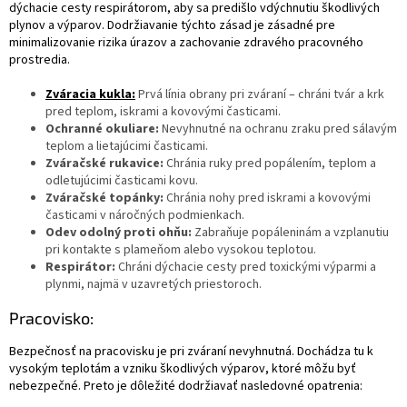
dýchacie cesty respirátorom, aby sa predišlo vdýchnutiu škodlivých
plynov a výparov. Dodržiavanie týchto zásad je zásadné pre
minimalizovanie rizika úrazov a zachovanie zdravého pracovného
prostredia.
Zváracia kukla:
Prvá línia obrany pri zváraní – chráni tvár a krk
pred teplom, iskrami a kovovými časticami.
Ochranné okuliare:
Nevyhnutné na ochranu zraku pred sálavým
teplom a lietajúcimi časticami.
Zváračské rukavice:
Chránia ruky pred popálením, teplom a
odletujúcimi časticami kovu.
Zváračské topánky:
Chránia nohy pred iskrami a kovovými
časticami v náročných podmienkach.
Odev odolný proti ohňu:
Zabraňuje popáleninám a vzplanutiu
pri kontakte s plameňom alebo vysokou teplotou.
Respirátor:
Chráni dýchacie cesty pred toxickými výparmi a
plynmi, najmä v uzavretých priestoroch.
Pracovisko:
Bezpečnosť na pracovisku je pri zváraní nevyhnutná. Dochádza tu k
vysokým teplotám a vzniku škodlivých výparov, ktoré môžu byť
nebezpečné. Preto je dôležité dodržiavať nasledovné opatrenia: