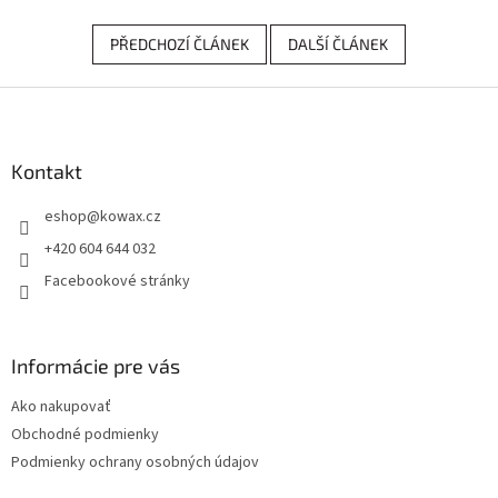
PŘEDCHOZÍ ČLÁNEK
DALŠÍ ČLÁNEK
Z
á
p
a
Kontakt
t
eshop
@
kowax.cz
í
+420 604 644 032
Facebookové stránky
Informácie pre vás
Ako nakupovať
Obchodné podmienky
Podmienky ochrany osobných údajov