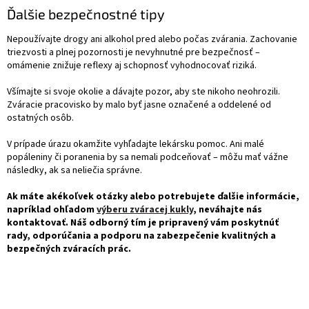
Ďalšie bezpečnostné tipy
Nepoužívajte drogy ani alkohol pred alebo počas zvárania. Zachovanie
triezvosti a plnej pozornosti je nevyhnutné pre bezpečnosť –
omámenie znižuje reflexy aj schopnosť vyhodnocovať riziká.
Všímajte si svoje okolie a dávajte pozor, aby ste nikoho neohrozili.
Zváracie pracovisko by malo byť jasne označené a oddelené od
ostatných osôb.
V prípade úrazu okamžite vyhľadajte lekársku pomoc. Ani malé
popáleniny či poranenia by sa nemali podceňovať – môžu mať vážne
následky, ak sa neliečia správne.
Ak máte akékoľvek otázky alebo potrebujete ďalšie informácie,
napríklad ohľadom
výberu zváracej kukly
, neváhajte nás
kontaktovať. Náš odborný tím je pripravený vám poskytnúť
rady, odporúčania a podporu na zabezpečenie kvalitných a
bezpečných zváracích prác.