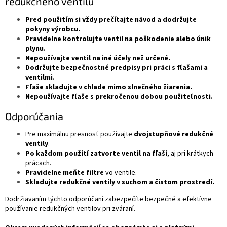
redukčného ventilu
Pred použitím si vždy prečítajte návod a dodržujte
pokyny výrobcu.
Pravidelne kontrolujte ventil na poškodenie alebo únik
plynu.
Nepoužívajte ventil na iné účely než určené.
Dodržujte bezpečnostné predpisy pri práci s fľašami a
ventilmi.
Fľaše skladujte v chlade mimo slnečného žiarenia.
Nepoužívajte fľaše s prekročenou dobou použiteľnosti.
Odporúčania
Pre maximálnu presnosť používajte
dvojstupňové redukčné
ventily
.
Po každom použití zatvorte ventil na fľaši
, aj pri krátkych
prácach.
Pravidelne meňte filtre
vo ventile.
Skladujte redukčné ventily v suchom a čistom prostredí.
Dodržiavaním týchto odporúčaní zabezpečíte bezpečné a efektívne
používanie redukčných ventilov pri zváraní.