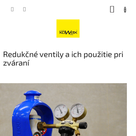
Přejít
NÁKUP
na
obsah
KOŠÍK
Redukčné ventily a ich použitie pri
zváraní