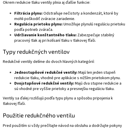
Okrem redukcie tlaku ventily plnia aj ďalšie funkcie:
Filtrácia plynu:
Odstraňuje nečistoty a kondenzát, ktoré by
mohli poškodiť zváracie zariadenie.
Regulácia prietoku plynu:
Umožňuje plynulú reguláciu prietoku
podľa potrieb zvárača.
Udržiavanie konštantného tlaku:
Zabezpečuje stabilný
pracovný tlak aj pri kolísaní tlaku v tlakovej fľaši.
Typy redukčných ventilov
Redukčné ventily delíme do dvoch hlavných kategórií:
Jednostupňové redukčné ventily:
Majú len jeden stupeň
redukcie tlaku, vhodné pre aplikácie s nižším prietokom plynu.
Dvojstupňové redukčné ventily:
Majú dva stupne redukcie a
sú vhodné pre vyššie prietoky a presnejšiu reguláciu tlaku.
Ventily sa ďalej rozlišujú podľa typu plynu a spôsobu pripojenia k
tlakovej fľaši.
Použitie redukčného ventilu
Pred použitím si vždy prečítajte návod na obsluhu a dodržujte pokyny