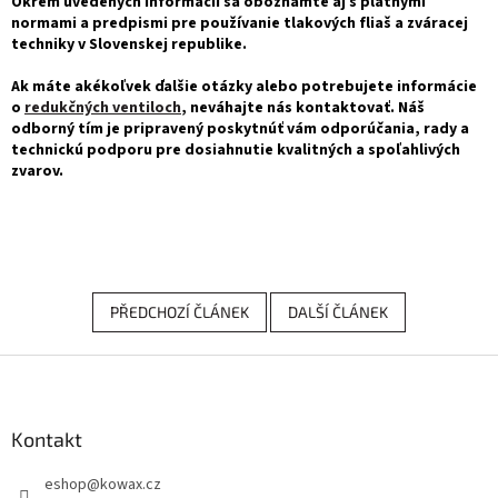
Okrem uvedených informácií sa oboznámte aj s platnými
normami a predpismi pre používanie tlakových fliaš a zváracej
techniky v Slovenskej republike.
Ak máte akékoľvek ďalšie otázky alebo potrebujete informácie
o
redukčných ventiloch
, neváhajte nás kontaktovať. Náš
odborný tím je pripravený poskytnúť vám odporúčania, rady a
technickú podporu pre dosiahnutie kvalitných a spoľahlivých
zvarov.
PŘEDCHOZÍ ČLÁNEK
DALŠÍ ČLÁNEK
Z
á
p
a
Kontakt
t
eshop
@
kowax.cz
í