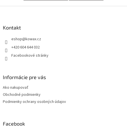
Z
á
p
a
Kontakt
t
eshop
@
kowax.cz
í
+420 604 644 032
Facebookové stránky
Informácie pre vás
Ako nakupovať
Obchodné podmienky
Podmienky ochrany osobných údajov
Facebook