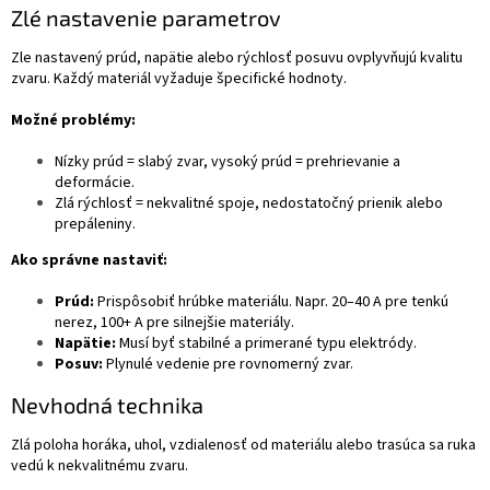
Zlé nastavenie parametrov
Zle nastavený prúd, napätie alebo rýchlosť posuvu ovplyvňujú kvalitu
zvaru. Každý materiál vyžaduje špecifické hodnoty.
Možné problémy:
Nízky prúd = slabý zvar, vysoký prúd = prehrievanie a
deformácie.
Zlá rýchlosť = nekvalitné spoje, nedostatočný prienik alebo
prepáleniny.
Ako správne nastaviť:
Prúd:
Prispôsobiť hrúbke materiálu. Napr. 20–40 A pre tenkú
nerez, 100+ A pre silnejšie materiály.
Napätie:
Musí byť stabilné a primerané typu elektródy.
Posuv:
Plynulé vedenie pre rovnomerný zvar.
Nevhodná technika
Zlá poloha horáka, uhol, vzdialenosť od materiálu alebo trasúca sa ruka
vedú k nekvalitnému zvaru.