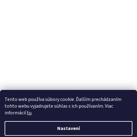
Tento web používa súbory cookie. Ďalším prechádzaním
tohto webu vyjadrujete súhlas s ich používaním. Viac
informácií
tu
.
Nastavení
Vytvořil Shoptet