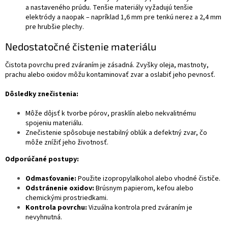
a nastaveného prúdu. Tenšie materiály vyžadujú tenšie
elektródy a naopak – napríklad 1,6 mm pre tenkú nerez a 2,4 mm
pre hrubšie plechy.
Nedostatočné čistenie materiálu
Čistota povrchu pred zváraním je zásadná. Zvyšky oleja, mastnoty,
prachu alebo oxidov môžu kontaminovať zvar a oslabiť jeho pevnosť.
Dôsledky znečistenia:
Môže dôjsť k tvorbe pórov, prasklín alebo nekvalitnému
spojeniu materiálu.
Znečistenie spôsobuje nestabilný oblúk a defektný zvar, čo
môže znížiť jeho životnosť.
Odporúčané postupy:
Odmasťovanie:
Použite izopropylalkohol alebo vhodné čističe.
Odstránenie oxidov:
Brúsnym papierom, kefou alebo
chemickými prostriedkami.
Kontrola povrchu:
Vizuálna kontrola pred zváraním je
nevyhnutná.