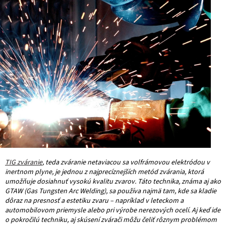
TIG zváranie
, teda zváranie netaviacou sa volfrámovou elektródou v
inertnom plyne, je jednou z najprecíznejších metód zvárania, ktorá
umožňuje dosiahnuť vysokú kvalitu zvarov. Táto technika, známa aj ako
GTAW (Gas Tungsten Arc Welding), sa používa najmä tam, kde sa kladie
dôraz na presnosť a estetiku zvaru – napríklad v leteckom a
automobilovom priemysle alebo pri výrobe nerezových ocelí. Aj keď ide
o pokročilú techniku, aj skúsení zvárači môžu čeliť rôznym problémom