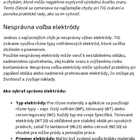
a chybám, ktoré môžu negatívne ovplyvniť výslednú kvalitu zvaru.
Tento článok sa zameriava na najčastejšie chyby pri TIG zváraní a
ponúka praktické rady, ako sa im vyhnúť.
Nesprávna voľba elektródy
Jednou z najčastejších chýb je nesprávny výber elektródy. TIG
zváranie využíva rôzne typy volfrámových elektród, ktoré sa líšia
zložením a priemerom.
Použitie nesprávnej elektródy môže viesť k nestabilnému oblúku,
nadmernému opotrebeniu, zlej kvalite zvaru a zvýšenému riziku
kontaminácie. Nesprávna voľba elektródy môže spôsobiť problémy pri
zapálení oblúka alebo nadmerné prehrievanie elektródy, čo znižuje jej
životnosť a zvyšuje náklady.
Ako vybrať správnu elektródu:
Typ elektródy:
Pre rôzne materiály a aplikácie sa používajú
rôzne typy – napr. čistý volfrám (WP), tóriovaný (WT) alebo
cerom legovaný (WC). Každý typ má svoje špecifiká. Tóriované
elektródy (WT20) sú obľúbené pre stabilný oblúk pri vysokých
prúdoch, zatiaľ čo lantánové (WL15) alebo cérové (WC20) sú
vhodné pre nižšie prúdy a jemnejšie práce.
Priemer elektródy:
Mal by byť zvolený podľa hrúbky materiálu