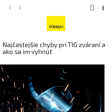
Přejít
NÁKUP
na
obsah
KOŠÍK
Najčastejšie chyby pri TIG zváraní a
ako sa im vyhnúť