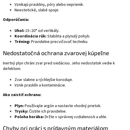
Vznikajú praskliny, póry alebo neprienik.
Neestetické, slabé spoje.
Odporúčania:
Uhol:
15–20° od vertikály.
Koordinácia rúk:
Stabilita a plynulý pohyb.
Tréning:
Pravidelne precvičovať techniku.
Nedostatočná ochrana zvarovej kúpeľne
Inertný plyn chráni zvar pred oxidáciou. Jeho nedostatok vedie k
defektom.
Zvar slabne a rýchlejšie koroduje.
Vznik prasklín a kontaminácie.
Ako zaistiť ochranu:
Plyn:
Používajte argón a nastavte vhodný prietok.
Trysky:
Čistite ich pravidelne.
Poloha horáka:
Držte v správnej vzdialenosti a uhle.
Chyby pri práci s prídavným materiálom