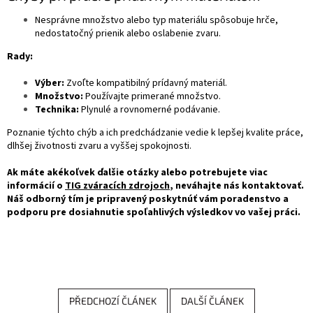
Nesprávne množstvo alebo typ materiálu spôsobuje hrče,
nedostatočný prienik alebo oslabenie zvaru.
Rady:
Výber:
Zvoľte kompatibilný prídavný materiál.
Množstvo:
Používajte primerané množstvo.
Technika:
Plynulé a rovnomerné podávanie.
Poznanie týchto chýb a ich predchádzanie vedie k lepšej kvalite práce,
dlhšej životnosti zvaru a vyššej spokojnosti.
Ak máte akékoľvek ďalšie otázky alebo potrebujete viac
informácií o
TIG zváracích zdrojoch
, neváhajte nás kontaktovať.
Náš odborný tím je pripravený poskytnúť vám poradenstvo a
podporu pre dosiahnutie spoľahlivých výsledkov vo vašej práci.
PŘEDCHOZÍ ČLÁNEK
DALŠÍ ČLÁNEK