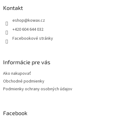
p
a
Kontakt
t
eshop
@
kowax.cz
í
+420 604 644 032
Facebookové stránky
Informácie pre vás
Ako nakupovať
Obchodné podmienky
Podmienky ochrany osobných údajov
Facebook