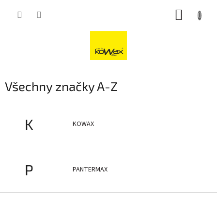
Přejít
NÁKUP
na
obsah
KOŠÍK
Všechny značky A-Z
K
KOWAX
P
PANTERMAX
Z
á