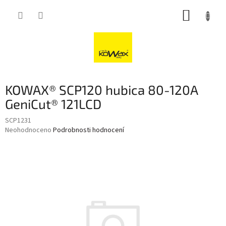
Přejít
NÁKUP
na
obsah
KOŠÍK
KOWAX® SCP120 hubica 80-120A
GeniCut® 121LCD
SCP1231
Průměrné
Neohodnoceno
Podrobnosti hodnocení
hodnocení
produktu
je
0,0
z
5
hvězdiček.