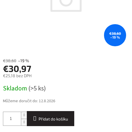
€38,60
–19 %
€38,60
–19 %
€30,97
€25,18 bez DPH
Měrná
Skladom
(>5 ks)
cena:
Můžeme doručit do:
12.8.2026
Přidat do košíku