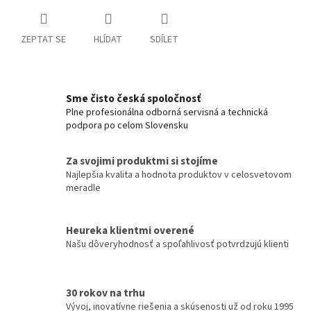
ZEPTAT SE
HLÍDAT
SDÍLET
Sme čisto česká spoločnosť
Plne profesionálna odborná servisná a technická
podpora po celom Slovensku
Za svojimi produktmi si stojíme
Najlepšia kvalita a hodnota produktov v celosvetovom
meradle
Heureka klientmi overené
Našu dôveryhodnosť a spoľahlivosť potvrdzujú klienti
30 rokov na trhu
Vývoj, inovatívne riešenia a skúsenosti už od roku 1995