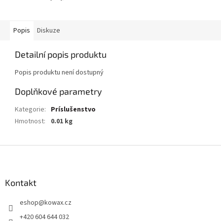
Popis
Diskuze
Detailní popis produktu
Popis produktu není dostupný
Doplňkové parametry
Kategorie
:
Príslušenstvo
Hmotnost
:
0.01 kg
Z
á
p
a
Kontakt
t
eshop
@
kowax.cz
í
+420 604 644 032