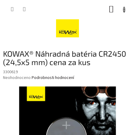
Přejít
NÁKUP
na
obsah
KOŠÍK
KOWAX® Náhradná batéria CR2450
(24,5x5 mm) cena za kus
3300619
Průměrné
Neohodnoceno
Podrobnosti hodnocení
hodnocení
produktu
je
0,0
z
5
hvězdiček.