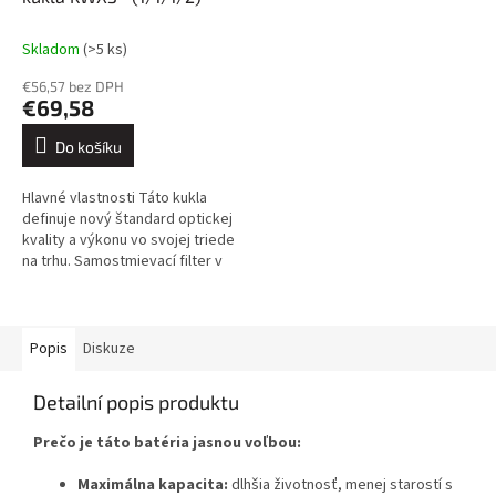
Skladom
(>5 ks)
€56,57 bez DPH
€69,58
Do košíku
Hlavné vlastnosti Táto kukla
definuje nový štandard optickej
kvality a výkonu vo svojej triede
na trhu. Samostmievací filter v
špecifikácii 1/1/1/2 podľa normy
EN379 ako...
Popis
Diskuze
Detailní popis produktu
Prečo je táto batéria jasnou voľbou:
Maximálna kapacita:
dlhšia životnosť, menej starostí s