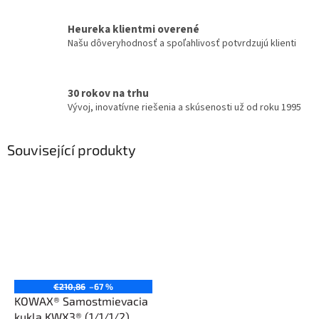
Heureka klientmi overené
Našu dôveryhodnosť a spoľahlivosť potvrdzujú klienti
30 rokov na trhu
Vývoj, inovatívne riešenia a skúsenosti už od roku 1995
Související produkty
€210,86
–67 %
KOWAX® Samostmievacia
kukla KWX3® (1/1/1/2)