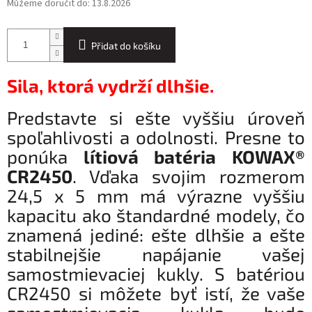
Můžeme doručit do:
13.8.2026
Přidat do košíku
Sila, ktorá vydrží dlhšie.
Predstavte si ešte vyššiu úroveň
spoľahlivosti a odolnosti. Presne to
ponúka
lítiová batéria KOWAX®
CR2450
. Vďaka svojim rozmerom
24,5 x 5 mm má výrazne vyššiu
kapacitu ako štandardné modely, čo
znamená jediné: ešte dlhšie a ešte
stabilnejšie napájanie vašej
samostmievaciej kukly. S batériou
CR2450 si môžete byť istí, že vaše