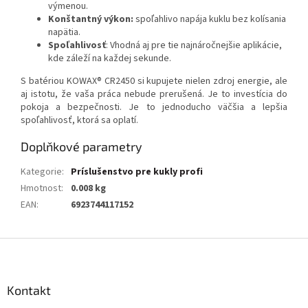
výmenou.
Konštantný výkon:
spoľahlivo napája kuklu bez kolísania
napätia.
Spoľahlivosť
: Vhodná aj pre tie najnáročnejšie aplikácie,
kde záleží na každej sekunde.
S batériou KOWAX® CR2450 si kupujete nielen zdroj energie, ale
aj istotu, že vaša práca nebude prerušená. Je to investícia do
pokoja a bezpečnosti. Je to jednoducho väčšia a lepšia
spoľahlivosť, ktorá sa oplatí.
Doplňkové parametry
Kategorie
:
Príslušenstvo pre kukly profi
Hmotnost
:
0.008 kg
EAN
:
6923744117152
Z
á
p
a
Kontakt
t