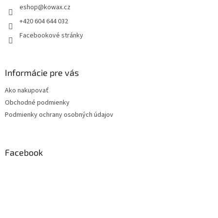
eshop
@
kowax.cz
í
+420 604 644 032
Facebookové stránky
Informácie pre vás
Ako nakupovať
Obchodné podmienky
Podmienky ochrany osobných údajov
Facebook