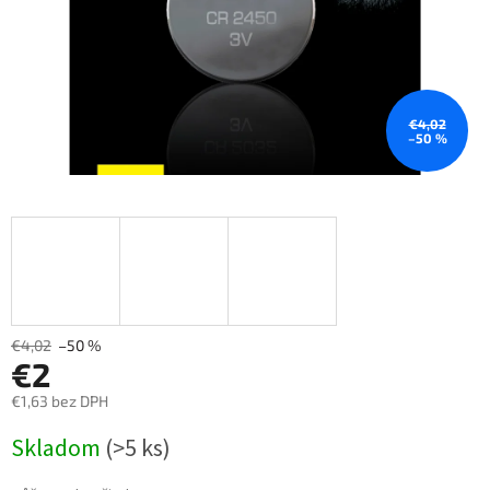
€4,02
–50 %
€4,02
–50 %
€2
€1,63 bez DPH
Měrná
Skladom
(>5 ks)
cena: