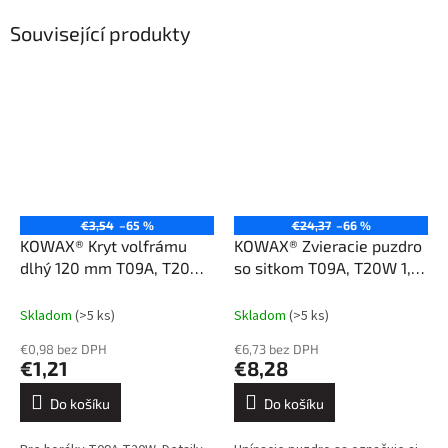
Související produkty
€3,54
–65 %
€24,37
–66 %
KOWAX® Kryt volfrámu
KOWAX® Zvieracie puzdro
dlhý 120 mm T09A, T20W,
so sitkom T09A, T20W 1,6
matica TIG dlhá 120 mm
mm Jumbo
Skladom
(>5 ks)
Skladom
(>5 ks)
€0,98 bez DPH
€6,73 bez DPH
€1,21
€8,28
Do košíku
Do košíku