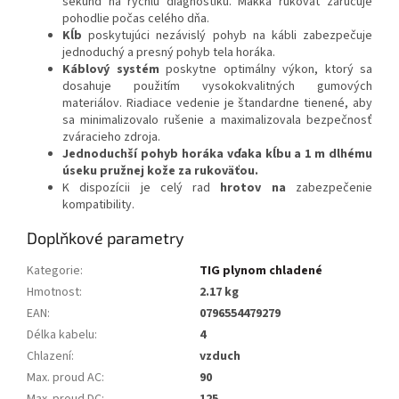
sekúnd na rýchlu diagnostiku. Mäkká rukoväť zaručuje
pohodlie počas celého dňa.
Kĺb
poskytujúci nezávislý pohyb na kábli zabezpečuje
jednoduchý a presný pohyb tela horáka.
Káblový systém
poskytne optimálny výkon, ktorý sa
dosahuje použitím vysokokvalitných gumových
materiálov. Riadiace vedenie je štandardne tienené, aby
sa minimalizovalo rušenie a maximalizovala bezpečnosť
zváracieho zdroja.
Jednoduchší pohyb horáka vďaka kĺbu a 1 m dlhému
úseku pružnej kože za rukoväťou.
K dispozícii je celý rad
hrotov na
zabezpečenie
kompatibility.
Doplňkové parametry
Kategorie
:
TIG plynom chladené
Hmotnost
:
2.17 kg
EAN
:
0796554479279
Délka kabelu
:
4
Chlazení
:
vzduch
Max. proud AC
:
90
Max. proud DC
:
125