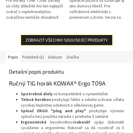
Pre horáky T09A T20W. Detaily
Upínacie puzdro sa označuje aj
sú vždy dôležité Ani ten najlepší
ako domový kliešť. Pre
zvárač s najdokonalejšou
volfrámovú elektródu s
zváračkou nemôže dosiahnuť
priemerom 1,6 mm. Verzia so
dokonalé výsledky, ak sa
svorkou JUMBO. Pre horáky
spolieha na nekvalitné
T09A, T20W. ref.: 701.1231
spotrebné...
Detaily sú vždy...
ZOBRAZIT VŠECHNY SOUVISEJÍCÍ PRODUKTY
Popis
Podobné (1)
Diskuze
Značka
Detailní popis produktu
Ručný TIG horák KOWAX® Ergo T09A
Spotrebné diely
sú kompatibilné a vymeniteľné.
Telesá horákov
poskytujú ľahkú a odolnú ochranu vďaka
vysokej teplotnej odolnosti a silikónovej gume.
Spínač ERGO "plug and play"
poskytuje výmenu
spínača bez použitia náradia v priebehu 5 sekúnd.
Ergonomická
bezskrutková
rukoväť
spája dokonalé
vyváženie a ergonómiu. Rukoväť sa dá rozobrať za 5