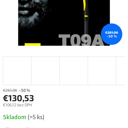
€261,06
–50 %
€261,06
–50 %
€130,53
€106,12 bez DPH
Měrná
Skladom
(>5 ks)
cena: