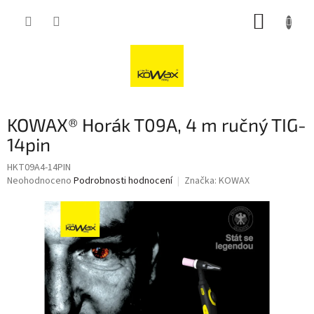
Přejít
NÁKUP
na
obsah
KOŠÍK
KOWAX® Horák T09A, 4 m ručný TIG-
14pin
HKT09A4-14PIN
Průměrné
Neohodnoceno
Podrobnosti hodnocení
Značka:
KOWAX
hodnocení
produktu
je
0,0
z
5
hvězdiček.