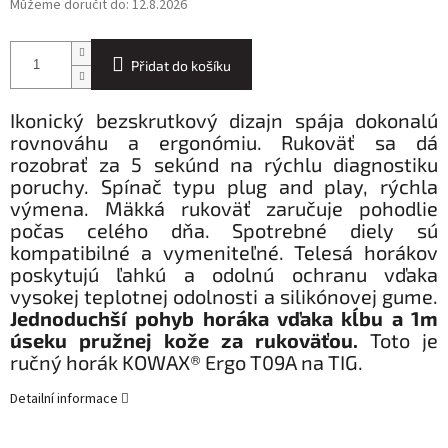
Můžeme doručit do:
12.8.2026
Přidat do košíku
Ikonický bezskrutkový dizajn spája dokonalú
rovnováhu a ergonómiu. Rukoväť sa dá
rozobrať za 5 sekúnd na rýchlu diagnostiku
poruchy. Spínač typu plug and play, rýchla
výmena. Mäkká rukoväť zaručuje pohodlie
počas celého dňa. Spotrebné diely sú
kompatibilné a vymeniteľné. Telesá horákov
poskytujú ľahkú a odolnú ochranu vďaka
vysokej teplotnej odolnosti a silikónovej gume.
Jednoduchší pohyb horáka vďaka kĺbu a 1m
úseku pružnej kože za rukoväťou.
Toto je
ručný horák KOWAX® Ergo T09A na TIG.
Detailní informace