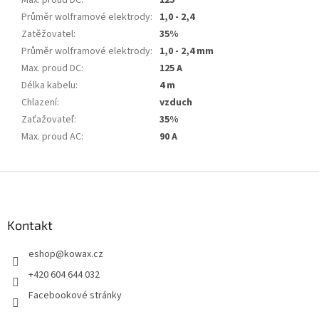
Průměr wolframové elektrody
:
1,0 - 2,4
Zatěžovatel
:
35%
Průměr wolframové elektrody
:
1,0 - 2,4 mm
Max. proud DC
:
125 A
Délka kabelu
:
4 m
Chlazení
:
vzduch
Zaťažovateľ
:
35%
Max. proud AC
:
90 A
Z
á
p
a
Kontakt
t
eshop
@
kowax.cz
í
+420 604 644 032
Facebookové stránky