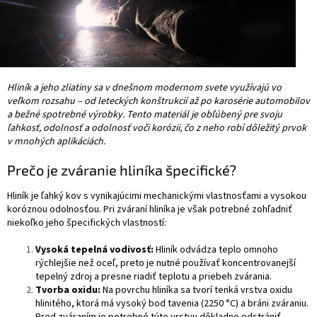
Hliník a jeho zliatiny sa v dnešnom modernom svete využívajú vo
veľkom rozsahu – od leteckých konštrukcií až po karosérie automobilov
a bežné spotrebné výrobky. Tento materiál je obľúbený pre svoju
ľahkosť, odolnosť a odolnosť voči korózii, čo z neho robí dôležitý prvok
v mnohých aplikáciách.
Prečo je zváranie hliníka špecifické?
Hliník je ľahký kov s vynikajúcimi mechanickými vlastnosťami a vysokou
koróznou odolnosťou. Pri zváraní hliníka je však potrebné zohľadniť
niekoľko jeho špecifických vlastností:
Vysoká tepelná vodivosť:
Hliník odvádza teplo omnoho
rýchlejšie než oceľ, preto je nutné používať koncentrovanejší
tepelný zdroj a presne riadiť teplotu a priebeh zvárania.
Tvorba oxidu:
Na povrchu hliníka sa tvorí tenká vrstva oxidu
hlinitého, ktorá má vysoký bod tavenia (2250 °C) a bráni zváraniu.
Pred zváraním je potrebné túto vrstvu dôkladne odstrániť.