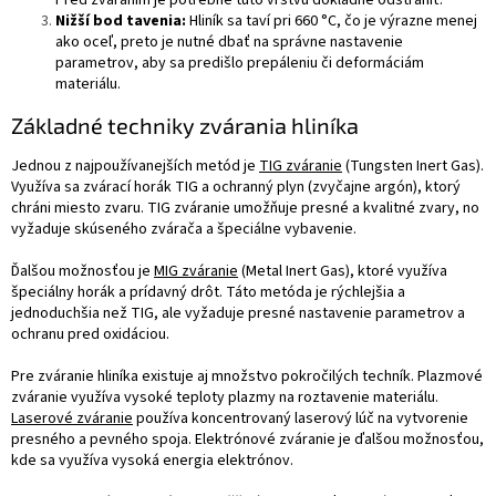
Nižší bod tavenia:
Hliník sa taví pri 660 °C, čo je výrazne menej
ako oceľ, preto je nutné dbať na správne nastavenie
parametrov, aby sa predišlo prepáleniu či deformáciám
materiálu.
Základné techniky zvárania hliníka
Jednou z najpoužívanejších metód je
TIG zváranie
(Tungsten Inert Gas).
Využíva sa zvárací horák TIG a ochranný plyn (zvyčajne argón), ktorý
chráni miesto zvaru. TIG zváranie umožňuje presné a kvalitné zvary, no
vyžaduje skúseného zvárača a špeciálne vybavenie.
Ďalšou možnosťou je
MIG zváranie
(Metal Inert Gas), ktoré využíva
špeciálny horák a prídavný drôt. Táto metóda je rýchlejšia a
jednoduchšia než TIG, ale vyžaduje presné nastavenie parametrov a
ochranu pred oxidáciou.
Pre zváranie hliníka existuje aj množstvo pokročilých techník. Plazmové
zváranie využíva vysoké teploty plazmy na roztavenie materiálu.
Laserové zváranie
používa koncentrovaný laserový lúč na vytvorenie
presného a pevného spoja. Elektrónové zváranie je ďalšou možnosťou,
kde sa využíva vysoká energia elektrónov.