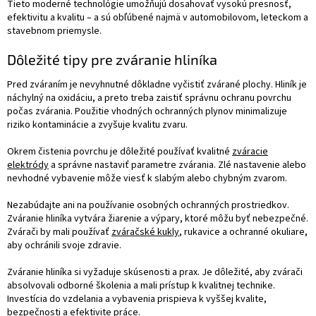
Tieto moderné technológie umožňujú dosahovať vysokú presnosť,
efektivitu a kvalitu – a sú obľúbené najmä v automobilovom, leteckom a
stavebnom priemysle.
Dôležité tipy pre zváranie hliníka
Pred zváraním je nevyhnutné dôkladne vyčistiť zvárané plochy. Hliník je
náchylný na oxidáciu, a preto treba zaistiť správnu ochranu povrchu
počas zvárania. Použitie vhodných ochranných plynov minimalizuje
riziko kontaminácie a zvyšuje kvalitu zvaru.
Okrem čistenia povrchu je dôležité používať kvalitné
zváracie
elektródy
a správne nastaviť parametre zvárania. Zlé nastavenie alebo
nevhodné vybavenie môže viesť k slabým alebo chybným zvarom.
Nezabúdajte ani na používanie osobných ochranných prostriedkov.
Zváranie hliníka vytvára žiarenie a výpary, ktoré môžu byť nebezpečné.
Zvárači by mali používať
zváračské kukly
, rukavice a ochranné okuliare,
aby ochránili svoje zdravie.
Zváranie hliníka si vyžaduje skúsenosti a prax. Je dôležité, aby zvárači
absolvovali odborné školenia a mali prístup k kvalitnej technike.
Investícia do vzdelania a vybavenia prispieva k vyššej kvalite,
bezpečnosti a efektivite práce.