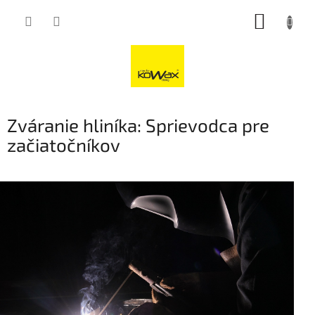
Přejít
NÁKUP
na
obsah
KOŠÍK
Zváranie hliníka: Sprievodca pre
začiatočníkov