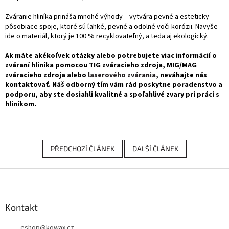
Zváranie hliníka prináša mnohé výhody – vytvára pevné a esteticky
pôsobiace spoje, ktoré sú ľahké, pevné a odolné voči korózii. Navyše
ide o materiál, ktorý je 100 % recyklovateľný, a teda aj ekologický.
Ak máte akékoľvek otázky alebo potrebujete viac informácií o
zváraní hliníka pomocou
TIG zváracieho zdroja
,
MIG/MAG
zváracieho zdroja
alebo
laserového zvárania
, neváhajte nás
kontaktovať. Náš odborný tím vám rád poskytne poradenstvo a
podporu, aby ste dosiahli kvalitné a spoľahlivé zvary pri práci s
hliníkom.
PŘEDCHOZÍ ČLÁNEK
DALŠÍ ČLÁNEK
Z
á
p
a
Kontakt
t
eshop
@
kowax.cz