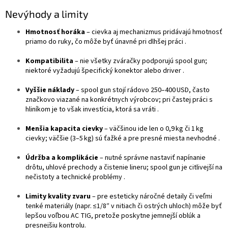
Nevýhody a limity
Hmotnosť horáka
– cievka aj mechanizmus pridávajú hmotnosť
priamo do ruky, čo môže byť únavné pri dlhšej práci
.
Kompatibilita
– nie všetky zváračky podporujú spool gun;
niektoré vyžadujú špecifický konektor alebo driver
.
Vyššie náklady
– spool gun stojí rádovo 250–400 USD, často
značkovo viazané na konkrétnych výrobcov; pri častej práci s
hliníkom je to však investícia, ktorá sa vráti
.
Menšia kapacita cievky
– väčšinou ide len o 0,9 kg či 1 kg
cievky; väčšie (3–5 kg) sú ťažké a pre presné miesta nevhodné
.
Údržba a komplikácie
– nutné správne nastaviť napínanie
drôtu, uhlové prechody a čistenie lineru; spool gun je citlivejší na
nečistoty a technické problémy
.
Limity kvality zvaru
– pre esteticky náročné detaily či veľmi
tenké materiály (napr. ≤1/8″ v nitiach či ostrých uhloch) môže byť
lepšou voľbou AC TIG, pretože poskytne jemnejší oblúk a
presnejšiu kontrolu
.