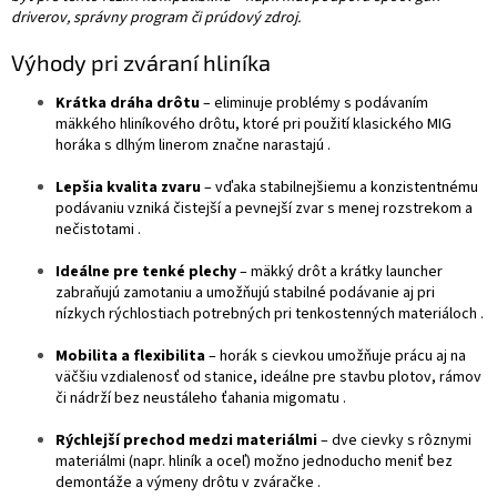
driverov, správny program či prúdový zdroj.
Výhody pri zváraní hliníka
Krátka dráha drôtu
– eliminuje problémy s podávaním
mäkkého hliníkového drôtu, ktoré pri použití klasického MIG
horáka s dlhým linerom značne narastajú
.
Lepšia kvalita zvaru
– vďaka stabilnejšiemu a konzistentnému
podávaniu vzniká čistejší a pevnejší zvar s menej rozstrekom a
nečistotami
.
Ideálne pre tenké plechy
– mäkký drôt a krátky launcher
zabraňujú zamotaniu a umožňujú stabilné podávanie aj pri
nízkych rýchlostiach potrebných pri tenkostenných materiáloch
.
Mobilita a flexibilita
– horák s cievkou umožňuje prácu aj na
väčšiu vzdialenosť od stanice, ideálne pre stavbu plotov, rámov
či nádrží bez neustáleho ťahania migomatu
.
Rýchlejší prechod medzi materiálmi
– dve cievky s rôznymi
materiálmi (napr. hliník a oceľ) možno jednoducho meniť bez
demontáže a výmeny drôtu v zváračke
.