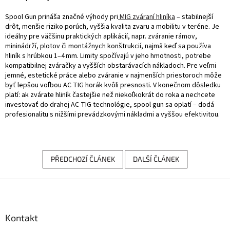
Spool Gun prináša značné výhody pri
MIG zváraní hliníka
– stabilnejší
drôt, menšie riziko porúch, vyššia kvalita zvaru a mobilitu v teréne. Je
ideálny pre väčšinu praktických aplikácií, napr. zváranie rámov,
mininádrží, plotov či montážnych konštrukcií, najmä keď sa používa
hliník s hrúbkou 1–4 mm. Limity spočívajú v jeho hmotnosti, potrebe
kompatibilnej zváračky a vyšších obstarávacích nákladoch. Pre veľmi
jemné, estetické práce alebo zváranie v najmenších priestoroch môže
byť lepšou voľbou AC TIG horák kvôli presnosti.
V konečnom dôsledku
platí: ak zvárate hliník častejšie než niekoľkokrát do roka a nechcete
investovať do drahej AC TIG technológie, spool gun sa oplatí – dodá
profesionalitu s nižšími prevádzkovými nákladmi a vyššou efektivitou.
PŘEDCHOZÍ ČLÁNEK
DALŠÍ ČLÁNEK
Z
á
p
a
Kontakt
t