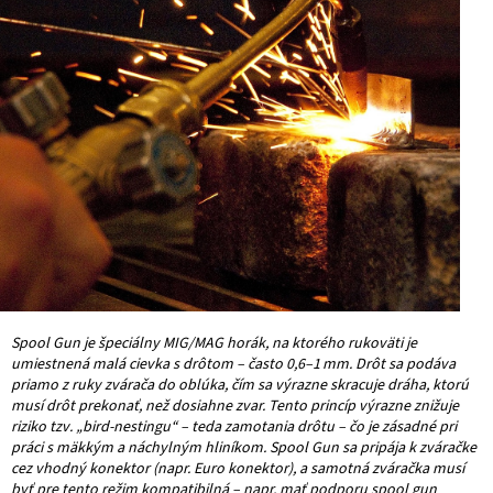
Spool Gun je špeciálny MIG/MAG horák, na ktorého rukoväti je
umiestnená malá cievka s drôtom – často 0,6–1 mm. Drôt sa podáva
priamo z ruky zvárača do oblúka, čím sa výrazne skracuje dráha, ktorú
musí drôt prekonať, než dosiahne zvar
.
Tento princíp výrazne znižuje
riziko tzv. „bird-nestingu“ – teda zamotania drôtu – čo je zásadné pri
práci s mäkkým a náchylným hliníkom.
Spool Gun sa pripája k zváračke
cez vhodný konektor (napr. Euro konektor), a samotná zváračka musí
byť pre tento režim kompatibilná – napr. mať podporu spool gun