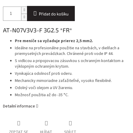
Přidat do košíku
AT-N07V3V3-F 3G2.5 *FR*
Pre meniče sa vyžaduje prierez 2,5 mm2.
Ideálne na profesionálne použitie na stavbách, v dielňach a
priemyselných prevádzkach. Chránené proti vode IP 44.
S vidlicou a pripojovacou zásuvkou s ochranným kontaktom a
výklopným ochranným krytom.
Vynikajúca odolnosť proti oderu.
Mechanicky mimoriadne zaťažiteľné, vysoko flexibilné.
Odolný voči olejom a UV žiareniu.
Možnosť použitia až do -35 °C.
Detailní informace
ZEPTAT SE
HLÍDAT
SDÍLET