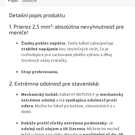
Popis
Diskuze
Detailní popis produktu
1. Prierez 2,5 mm²: absolútna nevyhnutnosť pre
meniče!
Žiadny pokles napätia.
Tento kábel zabezpečuje
stabilné napájanie
bez zbytočných strát, čo je
rozhodujúce pre zachovanie plného výkonu a dlhej
životnosti vašej zváračky.
Stop prehrievaniu.
2. Extrémna odolnosť pre staveniská:
Mechanický Goliáš:
Kábel AT-N07V3V3-F je
mechanicky
extrémne odolný
a má
vynikajúcu odolnosť proti
oderu
. Možno ho ťahať po betóne, staveniskách a v
dielni.
Dokáže prežiť všetky extrémne podmienky:
Je
odolný voči olejom a UV žiareniu
. Môžete ho nechať
ležať v špine a na slnku. Navyše je
použiteľný až do -35