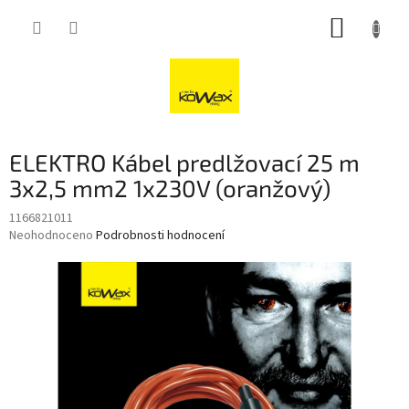
Přejít
NÁKUP
na
obsah
KOŠÍK
ELEKTRO Kábel predlžovací 25 m
3x2,5 mm2 1x230V (oranžový)
1166821011
Průměrné
Neohodnoceno
Podrobnosti hodnocení
hodnocení
produktu
je
0,0
z
5
hvězdiček.