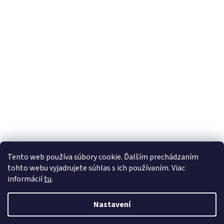
Tento web používa súbory cookie. Ďalším prechádzaním
tohto webu vyjadrujete súhlas s ich používaním. Viac
informácií
tu
.
Nastavení
Vytvořil Shoptet