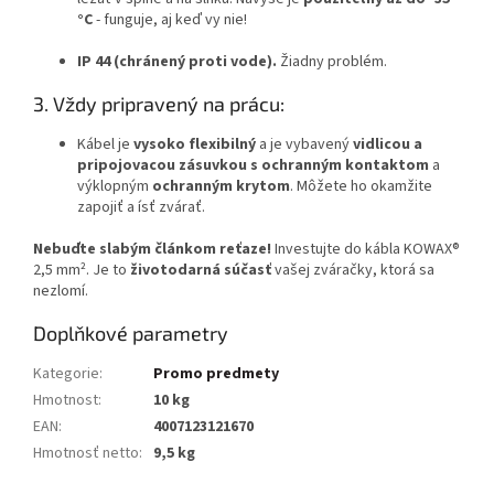
°C
- funguje, aj keď vy nie!
IP 44 (chránený proti vode).
Žiadny problém.
3. Vždy pripravený na prácu:
Kábel je
vysoko flexibilný
a je vybavený
vidlicou a
pripojovacou zásuvkou s ochranným kontaktom
a
výklopným
ochranným krytom
. Môžete ho okamžite
zapojiť a ísť zvárať.
Nebuďte slabým článkom reťaze!
Investujte do kábla KOWAX®
2,5 mm². Je to
životodarná súčasť
vašej zváračky, ktorá sa
nezlomí.
Doplňkové parametry
Kategorie
:
Promo predmety
Hmotnost
:
10 kg
EAN
:
4007123121670
Hmotnosť netto
:
9,5 kg