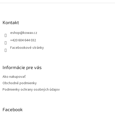
Z
á
p
a
Kontakt
t
eshop
@
kowax.cz
í
+420 604 644 032
Facebookové stránky
Informácie pre vás
Ako nakupovať
Obchodné podmienky
Podmienky ochrany osobných údajov
Facebook