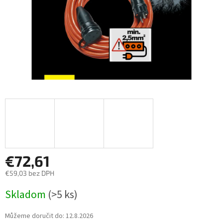
€72,61
€59,03 bez DPH
Měrná
Skladom
(>5 ks)
cena:
Můžeme doručit do:
12.8.2026