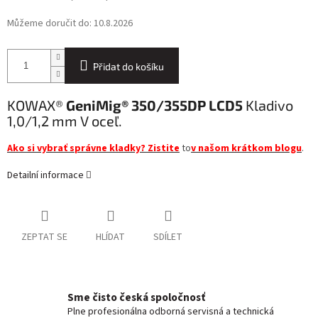
Můžeme doručit do:
10.8.2026
Přidat do košíku
KOWAX®
GeniMig® 350/355DP LCD5
Kladivo
1,0/1,2 mm V oceľ.
Ako si vybrať správne kladky? Zistite
to
v našom krátkom blogu
.
Detailní informace
ZEPTAT SE
HLÍDAT
SDÍLET
Sme čisto česká spoločnosť
Plne profesionálna odborná servisná a technická