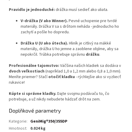
Pravidlo je jednoduché:
drážka musí sedieť ako uliata.
V-drážka (V ako Winner).
Pevné uchopenie pre tvrdé
materiály. Drážka V sa s drôtom neháda - jednoducho ho
zachytí a pošle ho dopredu.
Drážka U (U ako útecha).
Hliník je citlivý na mäkké
materiály, drážka U ho jemne a zaoblene objíme, aby sa
nepokrčil. Trúbka potrebuje správnu
drážku
.
Profesionálne tajomstvo:
Väčšina našich kladiek sa dodáva v
dvoch veľkostiach
(napríklad 1,0 a 1,2 mm alebo 0,8 a 1,0 mm).
Meníte priemer? Stačí
otočiť kladku
- rýchlejšie ako si vyzliecť
rukavice!
Kúpte si správne kladky.
Dajte svojmu podávaču to, čo
potrebuje, a už nikdy nebudete hádzať drôt na zem.
Doplňkové parametry
Kategorie
:
GeniMig®350/355DP
Hmotnost
:
0.024 kg