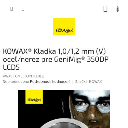
Přejít
NÁKUP
na
obsah
KOŠÍK
KOWAX® Kladka 1,0/1,2 mm (V)
oceľ/nerez pre GeniMig® 350DP
LCD5
KWXSTGM350DPPK1012
Průměrné
Neohodnoceno
Podrobnosti hodnocení
Značka:
KOWAX
hodnocení
produktu
je
0,0
z
5
hvězdiček.