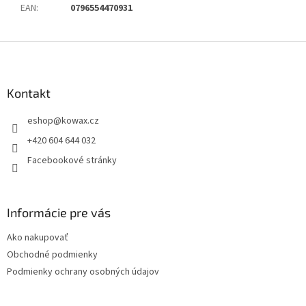
EAN
:
0796554470931
Z
á
p
a
Kontakt
t
eshop
@
kowax.cz
í
+420 604 644 032
Facebookové stránky
Informácie pre vás
Ako nakupovať
Obchodné podmienky
Podmienky ochrany osobných údajov