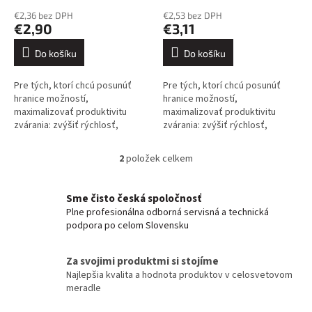
ů
€2,36 bez DPH
€2,53 bez DPH
€2,90
€3,11
Do košíku
Do košíku
Pre tých, ktorí chcú posunúť
Pre tých, ktorí chcú posunúť
hranice možností,
hranice možností,
maximalizovať produktivitu
maximalizovať produktivitu
zvárania: zvýšiť rýchlosť,
zvárania: zvýšiť rýchlosť,
zlepšiť prienik, minimalizovať
zlepšiť prienik, minimalizovať
rozstreky, znížiť exhalácie
rozstreky, znížiť exhalácie
2
položek celkem
O
oblúka do...
oblúka do...
v
l
Sme čisto česká spoločnosť
á
Plne profesionálna odborná servisná a technická
d
podpora po celom Slovensku
a
c
í
Za svojimi produktmi si stojíme
p
Najlepšia kvalita a hodnota produktov v celosvetovom
r
meradle
v
k