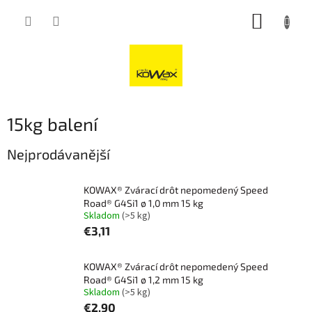
Přejít
NÁKUP
na
obsah
KOŠÍK
15kg balení
Nejprodávanější
KOWAX® Zvárací drôt nepomedený Speed
Road® G4Si1 ø 1,0 mm 15 kg
Skladom
(>5 kg)
€3,11
KOWAX® Zvárací drôt nepomedený Speed
Road® G4Si1 ø 1,2 mm 15 kg
Skladom
(>5 kg)
€2,90