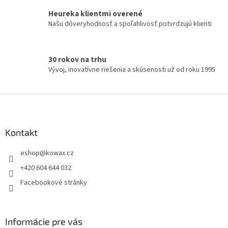
y
Heureka klientmi overené
v
Našu dôveryhodnosť a spoľahlivosť potvrdzujú klienti
ý
p
i
s
30 rokov na trhu
u
Vývoj, inovatívne riešenia a skúsenosti už od roku 1995
Z
á
p
a
Kontakt
t
eshop
@
kowax.cz
í
+420 604 644 032
Facebookové stránky
Informácie pre vás