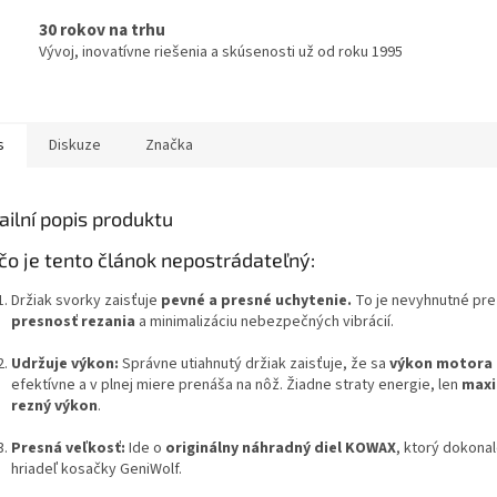
30 rokov na trhu
Vývoj, inovatívne riešenia a skúsenosti už od roku 1995
s
Diskuze
Značka
ailní popis produktu
čo je tento článok nepostrádateľný:
Držiak svorky zaisťuje
pevné a presné uchytenie
.
To je nevyhnutné pr
presnosť rezania
a minimalizáciu nebezpečných vibrácií.
Udržuje výkon:
Správne utiahnutý držiak zaisťuje, že sa
výkon motora 
efektívne a v plnej miere prenáša na nôž. Žiadne straty energie, len
maxi
rezný výkon
.
Presná veľkosť:
Ide o
originálny náhradný diel KOWAX
, ktorý dokona
hriadeľ kosačky GeniWolf.