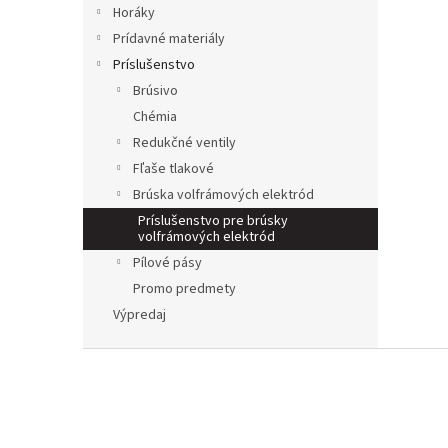
Horáky
Prídavné materiály
Príslušenstvo
Brúsivo
Chémia
Redukčné ventily
Fľaše tlakové
Brúska volfrámových elektród
Príslušenstvo pre brúsky
volfrámových elektród
Pílové pásy
Promo predmety
Výpredaj
Z
á
p
a
t