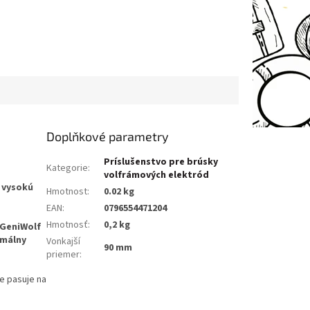
Doplňkové parametry
Príslušenstvo pre brúsky
Kategorie
:
volfrámových elektród
e
vysokú
Hmotnost
:
0.02 kg
EAN
:
0796554471204
Hmotnosť
:
0,2 kg
GeniWolf
málny
Vonkajší
90 mm
priemer
:
le pasuje na