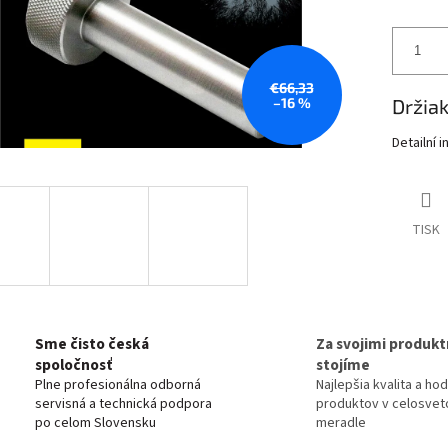
€66,33
–16 %
Držia
Detailní 
TISK
Sme čisto česká
Za svojimi produkt
spoločnosť
stojíme
Plne profesionálna odborná
Najlepšia kvalita a ho
servisná a technická podpora
produktov v celosve
po celom Slovensku
meradle