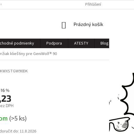
 OSOBNÝCH ÚDAJOV
Přihlášení
NÁKUPNÍ
Prázdný košík
KOŠÍK
chodné podmienky
Podpora
ATESTY
Blog
Kontak
žiak klieštiny pre GeniWolf® 90
KWXSTGW90DK
–16 %
,23
bez DPH
dom
(>5 ks)
oručit do:
11.8.2026