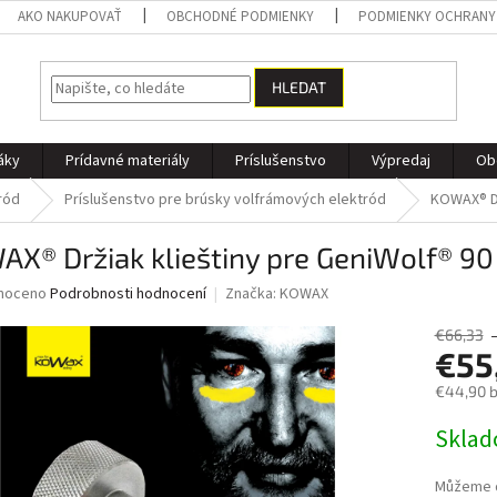
AKO NAKUPOVAŤ
OBCHODNÉ PODMIENKY
PODMIENKY OCHRANY
HLEDAT
áky
Prídavné materiály
Príslušenstvo
Výpredaj
Ob
ród
Príslušenstvo pre brúsky volfrámových elektród
KOWAX® Dr
X® Držiak klieštiny pre GeniWolf® 90
né
noceno
Podrobnosti hodnocení
Značka:
KOWAX
ní
u
€66,33
€55
€44,90 
Měrná
Skla
ek.
cena:
Můžeme d