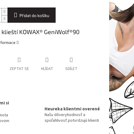
Přidat do košíku
k klieští KOWAX® GeniWolf®90
informace
ZEPTAT SE
HLÍDAT
SDÍLET
mi si
Heureka klientmi overené
Našu dôveryhodnosť a
dnota
spoľahlivosť potvrdzujú klienti
tovom