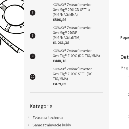
KOWAX® Zvárací invertor
GeniMig® 220LCD SET1a
(MIG/MAG/MMA)
€506,86
KOWAX® Zvárací invertor
GeniMig® 270DP
Popi
(MIG/MAG/LiftTIG)
€1 261,38
KOWAX® Zvárací invertor
GeniTig® 210DC (DC TIG/MMA)
Det
€448,18
Pre
KOWAX® Zvárací invertor
GeniTig® 210DC SET1 (DC
TIG/MMA)
€479,85
Přeskočit
Kategorie
kategorie
Zváracia technika
Samostmievacie kukly