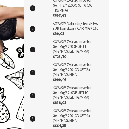
n
KOWAX® Zvárací invertor
GeniTig® 210DC SET6 (DC
e
TIG/MMA)
l
€658,68
KOWAX® Náhradný horák bez
EUR konektora CARIMIG® 160
€50,01
KOWAX® Zvárací invertor
GeniMig® 240DP SET1
(MIG/MAG/LiftTIG/MMA)
€723,70
KOWAX® Zvárací invertor
GeniMig® 220LCD SET2a
(MIG/MAG/MMA)
€900,46
KOWAX® Zvárací invertor
GeniMig® 240DP SET1Q
(MIG/MAG/LiftTIG/MMA)
€838,01
KOWAX® Zvárací invertor
GeniMig® 220LCD SET4a
(MIG/MAG/MMA)
€664,35