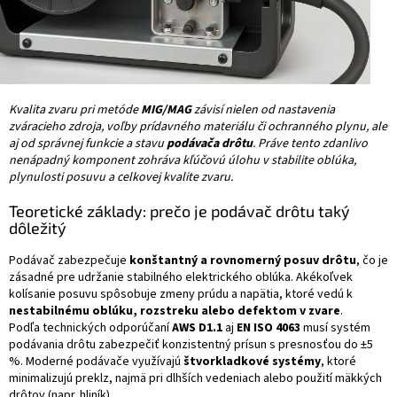
Kvalita zvaru pri metóde
MIG/MAG
závisí nielen od nastavenia
zváracieho zdroja, voľby prídavného materiálu či ochranného plynu, ale
aj od správnej funkcie a stavu
podávača drôtu
. Práve tento zdanlivo
nenápadný komponent zohráva kľúčovú úlohu v stabilite oblúka,
plynulosti posuvu a celkovej kvalite zvaru.
Teoretické základy: prečo je podávač drôtu taký
dôležitý
Podávač zabezpečuje
konštantný a rovnomerný posuv drôtu
, čo je
zásadné pre udržanie stabilného elektrického oblúka. Akékoľvek
kolísanie posuvu spôsobuje zmeny prúdu a napätia, ktoré vedú k
nestabilnému oblúku, rozstreku alebo defektom v zvare
.
Podľa technických odporúčaní
AWS D1.1
aj
EN ISO 4063
musí systém
podávania drôtu zabezpečiť konzistentný prísun s presnosťou do ±5
%. Moderné podávače využívajú
štvorkladkové systémy
, ktoré
minimalizujú preklz, najmä pri dlhších vedeniach alebo použití mäkkých
drôtov (napr. hliník).