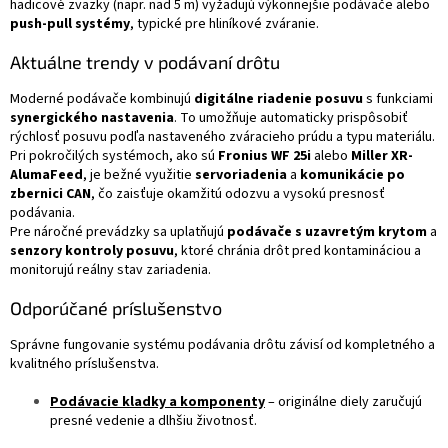
hadicové zväzky (napr. nad 5 m) vyžadujú výkonnejšie podávače alebo
push-pull systémy
, typické pre hliníkové zváranie.
Aktuálne trendy v podávaní drôtu
Moderné podávače kombinujú
digitálne riadenie posuvu
s funkciami
synergického nastavenia
. To umožňuje automaticky prispôsobiť
rýchlosť posuvu podľa nastaveného zváracieho prúdu a typu materiálu.
Pri pokročilých systémoch, ako sú
Fronius WF 25i
alebo
Miller XR-
AlumaFeed
, je bežné využitie
servoriadenia
a
komunikácie po
zbernici CAN
, čo zaisťuje okamžitú odozvu a vysokú presnosť
podávania.
Pre náročné prevádzky sa uplatňujú
podávače s uzavretým krytom
a
senzory kontroly posuvu
, ktoré chránia drôt pred kontamináciou a
monitorujú reálny stav zariadenia.
Odporúčané príslušenstvo
Správne fungovanie systému podávania drôtu závisí od kompletného a
kvalitného príslušenstva.
Podávacie kladky a komponenty
– originálne diely zaručujú
presné vedenie a dlhšiu životnosť.