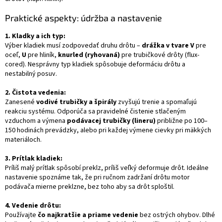
Praktické aspekty: údržba a nastavenie
1. Kladky a ich typ:
Výber kladiek musí zodpovedať druhu drôtu –
drážka v tvare V
pre
oceľ,
U
pre hliník,
knurled (ryhovaná)
pre trubičkové drôty (flux-
cored). Nesprávny typ kladiek spôsobuje deformáciu drôtu a
nestabilný posuv.
2. Čistota vedenia:
Zanesené
vodivé trubičky a špirály
zvyšujú trenie a spomaľujú
reakciu systému. Odporúča sa pravidelné čistenie stlačeným
vzduchom a výmena
podávacej trubičky (lineru)
približne po 100–
150 hodinách prevádzky, alebo pri každej výmene cievky pri mäkkých
materiáloch.
3. Prítlak kladiek:
Príliš malý prítlak spôsobí preklz, príliš veľký deformuje drôt. Ideálne
nastavenie spoznáme tak, že pri ručnom zadržaní drôtu motor
podávača mierne preklzne, bez toho aby sa drôt sploštil.
4. Vedenie drôtu:
Používajte
čo najkratšie a priame vedenie
bez ostrých ohybov. Dlhé