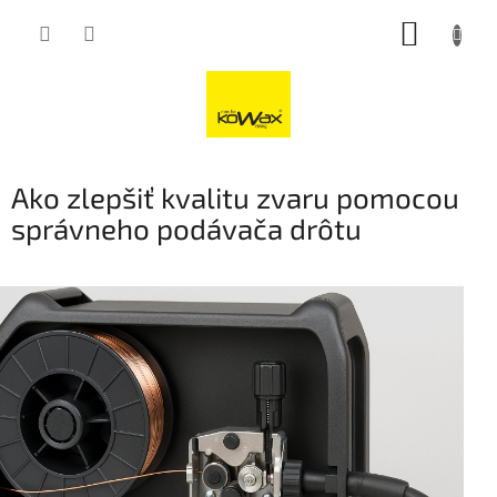
Přejít
NÁKUP
na
obsah
KOŠÍK
Ako zlepšiť kvalitu zvaru pomocou
správneho podávača drôtu