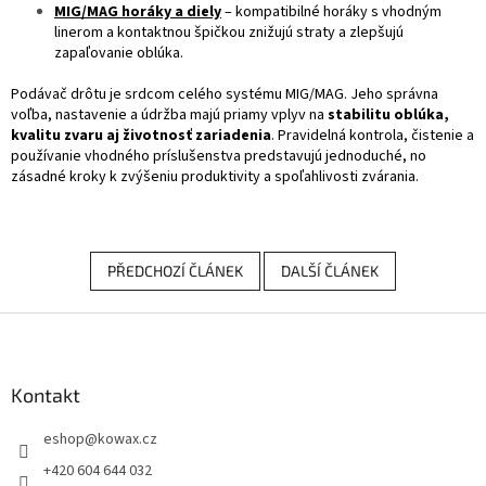
MIG/MAG horáky a diely
– kompatibilné horáky s vhodným
linerom a kontaktnou špičkou znižujú straty a zlepšujú
zapaľovanie oblúka.
Podávač drôtu je srdcom celého systému MIG/MAG. Jeho správna
voľba, nastavenie a údržba majú priamy vplyv na
stabilitu oblúka,
kvalitu zvaru aj životnosť zariadenia
. Pravidelná kontrola, čistenie a
používanie vhodného príslušenstva predstavujú jednoduché, no
zásadné kroky k zvýšeniu produktivity a spoľahlivosti zvárania.
PŘEDCHOZÍ ČLÁNEK
DALŠÍ ČLÁNEK
Z
á
p
a
Kontakt
t
eshop
@
kowax.cz
í
+420 604 644 032