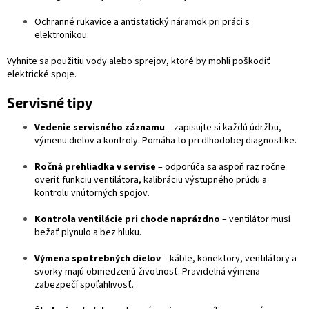
Ochranné rukavice a antistatický náramok pri práci s
elektronikou.
Vyhnite sa použitiu vody alebo sprejov, ktoré by mohli poškodiť
elektrické spoje.
Servisné tipy
Vedenie servisného záznamu
– zapisujte si každú údržbu,
výmenu dielov a kontroly. Pomáha to pri dlhodobej diagnostike.
Ročná prehliadka v servise
– odporúča sa aspoň raz ročne
overiť funkciu ventilátora, kalibráciu výstupného prúdu a
kontrolu vnútorných spojov.
Kontrola ventilácie pri chode naprázdno
– ventilátor musí
bežať plynulo a bez hluku.
Výmena spotrebných dielov
– káble, konektory, ventilátory a
svorky majú obmedzenú životnosť. Pravidelná výmena
zabezpečí spoľahlivosť.