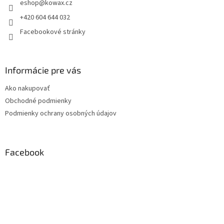
eshop
@
kowax.cz
í
+420 604 644 032
Facebookové stránky
Informácie pre vás
Ako nakupovať
Obchodné podmienky
Podmienky ochrany osobných údajov
Facebook