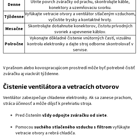
Utrite povrch zváračky od prachu, skontrolujte káble,
Denne
konektory a uzemňovaciu svorku.
Vyfúkajte vetracie otvory a ventilátor stlačeným vzduchom,
Týždenne
vyčistite trysky a kontaktné hroty.
Skontrolujte dotiahnutie konektorov, čistotu prívodných
Mesačne
svoriek a upevnenie káblov.
Vykonajte dôkladné čistenie vnútorných častí, vizuálnu
Polročne
kontrolu elektroniky a dajte stroj odborne skontrolovať v
servise.
V prašnom alebo kovospracujúcom prostredí môže byť potrebné čistiť
zváračku aj viackrát týždenne.
Čistenie ventilátora a vetracích otvorov
Ventilátor zabezpečuje chladenie elektroniky. Ak sa zanese prachom,
stráca účinnosť a môže dôjsť k prehriatiu stroja.
Pred čistením
vždy odpojte zváračku od siete
.
Pomocou
suchého stlačeného vzduchu s filtrom
vyfúkajte
vetracie otvory a rebrá chladiča.