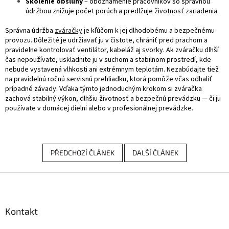
Školenie obsluhy
– oboznámenie pracovníkov so správnou
údržbou znižuje počet porúch a predlžuje životnosť zariadenia.
Správna údržba
zváračky
je kľúčom k jej dlhodobému a bezpečnému
provozu. Dôležité je udržiavať ju v čistote, chrániť pred prachom a
pravidelne kontrolovať ventilátor, kabeláž aj svorky. Ak zváračku dlhší
čas nepoužívate, uskladnite ju v suchom a stabilnom prostredí, kde
nebude vystavená vlhkosti ani extrémnym teplotám. Nezabúdajte tiež
na pravidelnú ročnú servisnú prehliadku, ktorá pomôže včas odhaliť
prípadné závady. Vďaka týmto jednoduchým krokom si zváračka
zachová stabilný výkon, dlhšiu životnosť a bezpečnú prevádzku — či ju
používate v domácej dielni alebo v profesionálnej prevádzke.
PŘEDCHOZÍ ČLÁNEK
DALŠÍ ČLÁNEK
Z
á
p
a
Kontakt
t