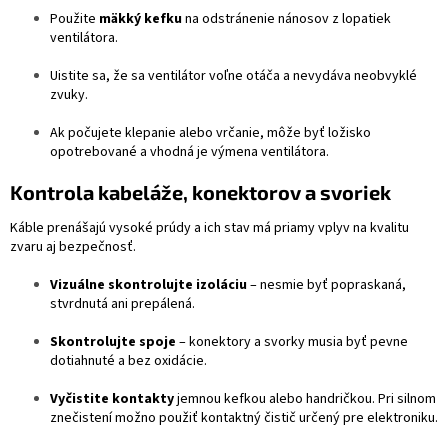
Použite
mäkký kefku
na odstránenie nánosov z lopatiek
ventilátora.
Uistite sa, že sa ventilátor voľne otáča a nevydáva neobvyklé
zvuky.
Ak počujete klepanie alebo vrčanie, môže byť ložisko
opotrebované a vhodná je výmena ventilátora.
Kontrola kabeláže, konektorov a svoriek
Káble prenášajú vysoké prúdy a ich stav má priamy vplyv na kvalitu
zvaru aj bezpečnosť.
Vizuálne skontrolujte izoláciu
– nesmie byť popraskaná,
stvrdnutá ani prepálená.
Skontrolujte spoje
– konektory a svorky musia byť pevne
dotiahnuté a bez oxidácie.
Vyčistite kontakty
jemnou kefkou alebo handričkou. Pri silnom
znečistení možno použiť kontaktný čistič určený pre elektroniku.