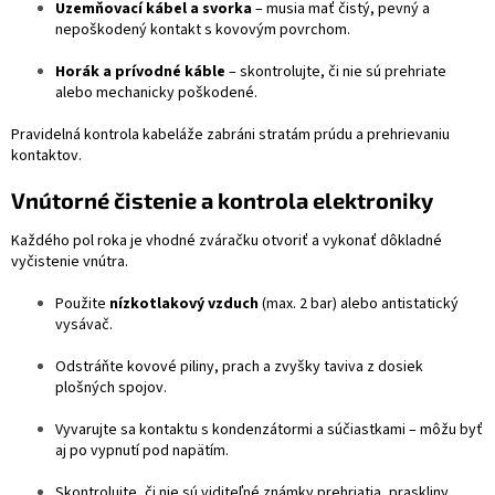
Uzemňovací kábel a svorka
– musia mať čistý, pevný a
nepoškodený kontakt s kovovým povrchom.
Horák a prívodné káble
– skontrolujte, či nie sú prehriate
alebo mechanicky poškodené.
Pravidelná kontrola kabeláže zabráni stratám prúdu a prehrievaniu
kontaktov.
Vnútorné čistenie a kontrola elektroniky
Každého pol roka je vhodné zváračku otvoriť a vykonať dôkladné
vyčistenie vnútra.
Použite
nízkotlakový vzduch
(max. 2 bar) alebo antistatický
vysávač.
Odstráňte kovové piliny, prach a zvyšky taviva z dosiek
plošných spojov.
Vyvarujte sa kontaktu s kondenzátormi a súčiastkami – môžu byť
aj po vypnutí pod napätím.
Skontrolujte, či nie sú viditeľné známky prehriatia, praskliny