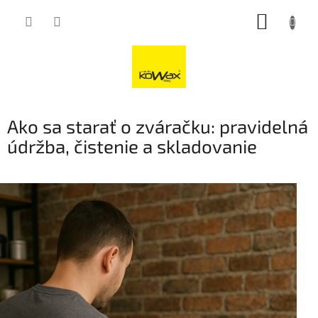
Přejít
NÁKUP
na
obsah
KOŠÍK
Ako sa starať o zváračku: pravidelná
údržba, čistenie a skladovanie