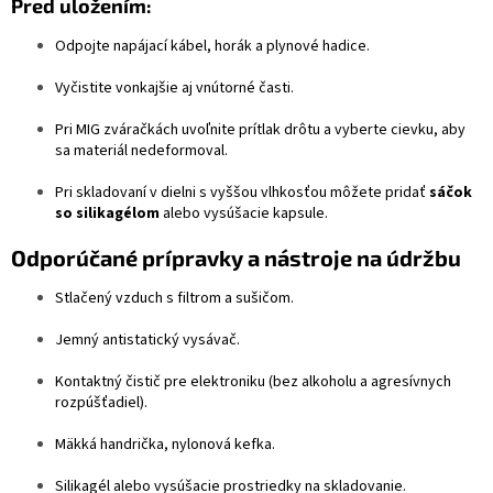
Pred uložením:
Odpojte napájací kábel, horák a plynové hadice.
Vyčistite vonkajšie aj vnútorné časti.
Pri MIG zváračkách uvoľnite prítlak drôtu a vyberte cievku, aby
sa materiál nedeformoval.
Pri skladovaní v dielni s vyššou vlhkosťou môžete pridať
sáčok
so silikagélom
alebo vysúšacie kapsule.
Odporúčané prípravky a nástroje na údržbu
Stlačený vzduch s filtrom a sušičom.
Jemný antistatický vysávač.
Kontaktný čistič pre elektroniku (bez alkoholu a agresívnych
rozpúšťadiel).
Mäkká handrička, nylonová kefka.
Silikagél alebo vysúšacie prostriedky na skladovanie.