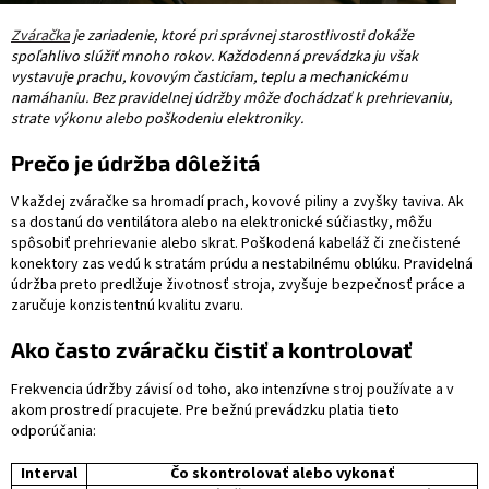
Zváračka
je zariadenie, ktoré pri správnej starostlivosti dokáže
spoľahlivo slúžiť mnoho rokov. Každodenná prevádzka ju však
vystavuje prachu, kovovým časticiam, teplu a mechanickému
namáhaniu. Bez pravidelnej údržby môže dochádzať k prehrievaniu,
strate výkonu alebo poškodeniu elektroniky.
Prečo je údržba dôležitá
V každej zváračke sa hromadí prach, kovové piliny a zvyšky taviva. Ak
sa dostanú do ventilátora alebo na elektronické súčiastky, môžu
spôsobiť prehrievanie alebo skrat. Poškodená kabeláž či znečistené
konektory zas vedú k stratám prúdu a nestabilnému oblúku. Pravidelná
údržba preto predlžuje životnosť stroja, zvyšuje bezpečnosť práce a
zaručuje konzistentnú kvalitu zvaru.
Ako často zváračku čistiť a kontrolovať
Frekvencia údržby závisí od toho, ako intenzívne stroj používate a v
akom prostredí pracujete. Pre bežnú prevádzku platia tieto
odporúčania:
Interval
Čo skontrolovať alebo vykonať