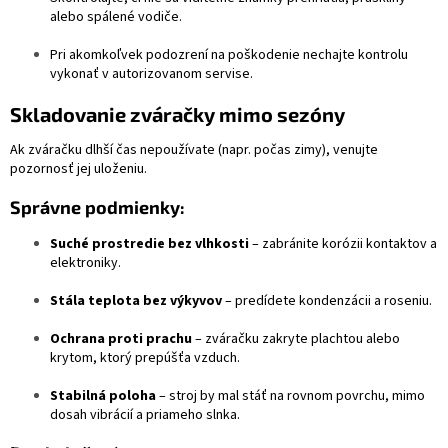
alebo spálené vodiče.
Pri akomkoľvek podozrení na poškodenie nechajte kontrolu
vykonať v autorizovanom servise.
Skladovanie zváračky mimo sezóny
Ak zváračku dlhší čas nepoužívate (napr. počas zimy), venujte
pozornosť jej uloženiu.
Správne podmienky:
Suché prostredie bez vlhkosti
– zabránite korózii kontaktov a
elektroniky.
Stála teplota bez výkyvov
– predídete kondenzácii a roseniu.
Ochrana proti prachu
– zváračku zakryte plachtou alebo
krytom, ktorý prepúšťa vzduch.
Stabilná poloha
– stroj by mal stáť na rovnom povrchu, mimo
dosah vibrácií a priameho slnka.