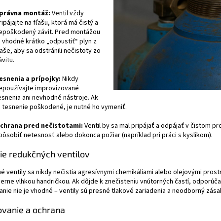
právna montáž:
Ventil vždy
ripájajte na fľašu, ktorá má čistý a
epoškodený závit. Pred montážou
e vhodné krátko „odpustiť“ plyn z
ľaše, aby sa odstránili nečistoty zo
ávitu.
esnenia a prípojky:
Nikdy
epoužívajte improvizované
esnenia ani nevhodné nástroje. Ak
e tesnenie poškodené, je nutné ho vymeniť.
chrana pred nečistotami:
Ventil by sa mal pripájať a odpájať v čistom pr
pôsobiť netesnosť alebo dokonca požiar (napríklad pri práci s kyslíkom).
ie redukčných ventilov
 ventily sa nikdy nečistia agresívnymi chemikáliami alebo olejovými prost
erne vlhkou handričkou. Ak dôjde k znečisteniu vnútorných častí, odporúč
nie nie je vhodné – ventily sú presné tlakové zariadenia a neodborný zása
ovanie a ochrana