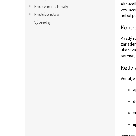
Ak venti
Prídavné materiály
vystaven
Príslušenstvo
nebol po
Výpredaj
Kontro
Každý re
zariaden
ukazovat
servise,
Kedy 
Ventil j
o
d
s
u