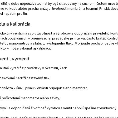
l dlhšiu dobu nepoužívate, mal by byť skladovaný na suchom, čistom miest
ie vlhkosti alebo prachu znižuje životnosť membrán a tesnení. Pri skladova
d napätím pružín.
la a kalibrácia
dukčný ventil má svoju životnosť a výrobcovia odporúčajú pravidelnú kontro
iach používaných v priemyselnej prevádzke je interval často kratší. Kontro
eľov manometrov a stabilitu výstupného tlaku. V prípade pochybností je 
 ktorý môže vykonať aj kalibráciu.
ventil vymeniť
e nutné vyradiť z prevádzky v okamihu, keď:
pakované nedrží nastavený tlak,
ochádza k úniku plynu v oblasti prípojok alebo membrán,
ú poškodené manometre alebo závity,
plynula odporúčaná životnosť výrobcu a ventil nebol úspešne zrevidovaný.