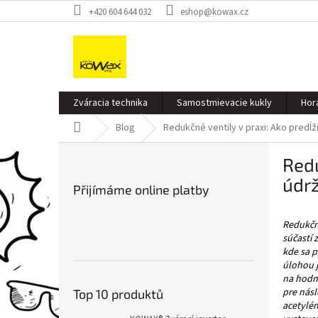
Přejít
+420 604 644 032
eshop@kowax.cz
na
obsah
Zváracia technika
Samostmievacie kukly
Hor
Domů
Blog
Redukčné ventily v praxi: Ako predĺ
P
Redu
o
s
údr
Přijímáme online platby
t
r
Redukčný
a
súčastí z
n
kde sa p
n
úlohou j
í
na hodno
p
pre násl
Top 10 produktů
a
acetylén