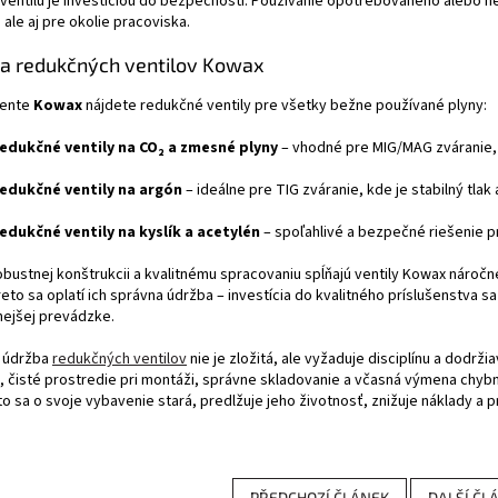
entilu je investíciou do bezpečnosti. Používanie opotrebovaného alebo ne
 ale aj pre okolie pracoviska.
a redukčných ventilov Kowax
mente
Kowax
nájdete redukčné ventily pre všetky bežne používané plyny:
edukčné ventily na CO₂ a zmesné plyny
– vhodné pre MIG/MAG zváranie,
edukčné ventily na argón
– ideálne pre TIG zváranie, kde je stabilný tlak
edukčné ventily na kyslík a acetylén
– spoľahlivé a bezpečné riešenie p
bustnej konštrukcii a kvalitnému spracovaniu spĺňajú ventily Kowax náročn
eto sa oplatí ich správna údržba – investícia do kvalitného príslušenstva s
ejšej prevádzke.
 údržba
redukčných ventilov
nie je zložitá, ale vyžaduje disciplínu a dodr
, čisté prostredie pri montáži, správne skladovanie a včasná výmena chybný
Kto sa o svoje vybavenie stará, predlžuje jeho životnosť, znižuje náklady 
PŘEDCHOZÍ ČLÁNEK
DALŠÍ ČL