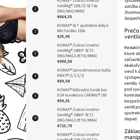
vystaven
n
KOWAX® Zvárací invertor
GeniMig® 220LCD SET4a
údržba ú
e
(MIG/MAG/MMA)
životnos
l
€664,35
bezpečno
KOWAX® SET spotrebné diely k
Prečo
MIG horáku 150A
ventil
€25,06
KOWAX® Zvárací invertor
Redukčný
GeniMig® 240DP SET5
ktoré o
(MIG/MAG/LiftTIG/MMA)
súčiast
€990,58
Akékoľv
KOWAX® Samostmievacia kukla
viesť k 
KWX3® (1/1/1/2)
výstupn
€69,58
ventilu.
pod vys
KOWAX® Náhradný horák bez
kontrola
EUR konektora CARIMIG® 160
€50,01
bezpečno
ventil p
KOWAX® Zvárací invertor
spotreb
GeniMig® 240DP SET1
dopad.
(MIG/MAG/LiftTIG/MMA)
€723,70
Zákla
KOWAX® Zvárací invertor
manip