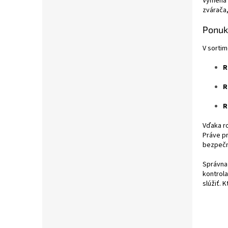
Výmena v
zvárača,
Ponuk
V sorti
R
R
R
Vďaka ro
Práve pr
bezpečn
Správna
kontrola
slúžiť. 