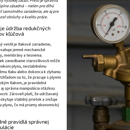
ý vysokej záťaži. Preto je správna
plne zásadná – nielen pre dlhú
ť samotného zariadenia, ale aj pre
sť obsluhy a kvalitu práce.
 je údržba redukčných
ov kľúčová
 ventil je tlakové zariadenie,
bsahuje jemné mechanické
ky, membrány a tesnenia.
ek zanedbanie starostlivosti môže
únikom plynu, nestabilnému
ému tlaku alebo dokonca k zlyhaniu
 Vzhľadom na to, že pracuje s plynmi
okým tlakom, je pravidelná
 aj správna manipulácia otázkou
sti. Zároveň platí, že udržiavaný
oskytuje stabilný prietok a znižuje
u plynu, čo má priamy ekonomický
dné pravidlá správnej
ulácie