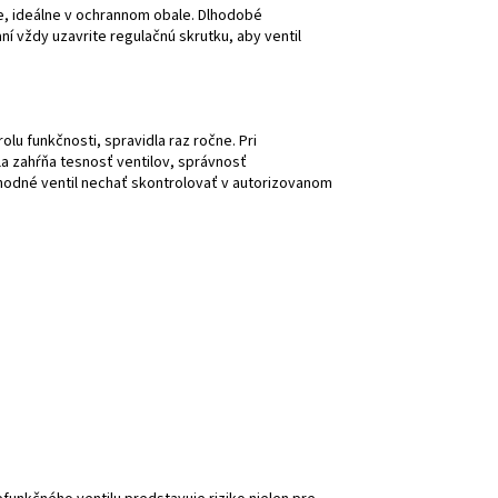
e, ideálne v ochrannom obale. Dlhodobé
ní vždy uzavrite regulačnú skrutku, aby ventil
lu funkčnosti, spravidla raz ročne. Pri
la zahŕňa tesnosť ventilov, správnosť
vhodné ventil nechať skontrolovať v autorizovanom