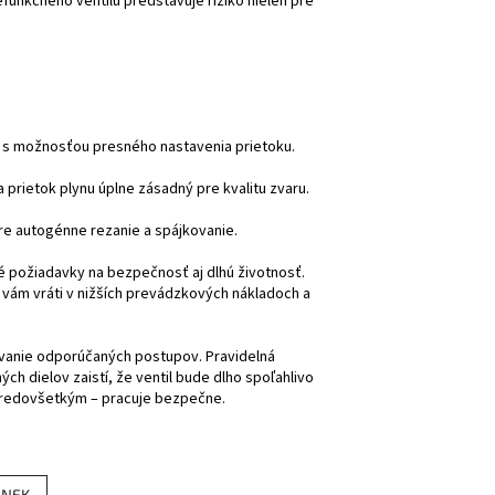
funkčného ventilu predstavuje riziko nielen pre
 s možnosťou presného nastavenia prietoku.
 a prietok plynu úplne zásadný pre kvalitu zvaru.
re autogénne rezanie a spájkovanie.
é požiadavky na bezpečnosť aj dlhú životnosť.
a vám vráti v nižších prevádzkových nákladoch a
žiavanie odporúčaných postupov. Pravidelná
ch dielov zaistí, že ventil bude dlho spoľahlivo
a predovšetkým – pracuje bezpečne.
ÁNEK