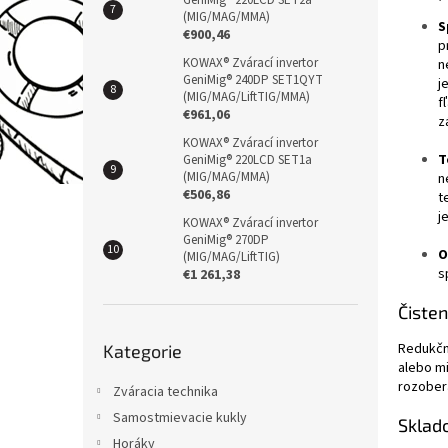
GeniMig® 220LCD SET2a
(MIG/MAG/MMA)
S
€900,46
p
KOWAX® Zvárací invertor
n
GeniMig® 240DP SET1QYT
j
(MIG/MAG/LiftTIG/MMA)
f
€961,06
z
KOWAX® Zvárací invertor
T
GeniMig® 220LCD SET1a
(MIG/MAG/MMA)
n
€506,86
t
j
KOWAX® Zvárací invertor
GeniMig® 270DP
O
(MIG/MAG/LiftTIG)
s
€1 261,38
Čisten
Přeskočit
Redukčné
Kategorie
kategorie
alebo mi
rozobera
Zváracia technika
Samostmievacie kukly
Sklad
Horáky