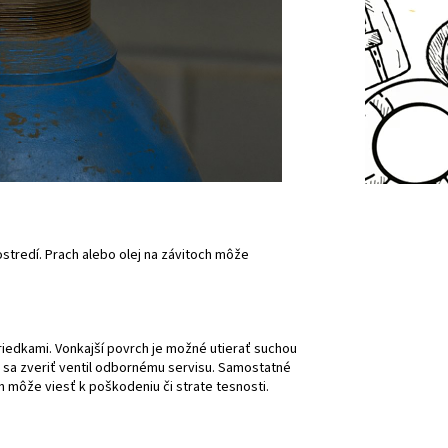
ostredí. Prach alebo olej na závitoch môže
riedkami. Vonkajší povrch je možné utierať suchou
a sa zveriť ventil odbornému servisu. Samostatné
h môže viesť k poškodeniu či strate tesnosti.