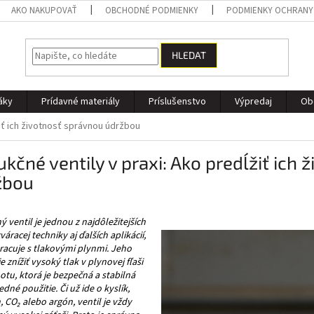
AKO NAKUPOVAŤ
OBCHODNÉ PODMIENKY
PODMIENKY OCHRANY
HLEDAT
áky
Prídavné materiály
Príslušenstvo
Výpredaj
Ob
žiť ich životnosť správnou údržbou
kčné ventily v praxi: Ako predĺžiť ich
žbou
 ventil je jednou z najdôležitejších
váracej techniky aj ďalších aplikácií,
racuje s tlakovými plynmi. Jeho
e znížiť vysoký tlak v plynovej fľaši
tu, ktorá je bezpečná a stabilná
edné použitie. Či už ide o kyslík,
, CO₂ alebo argón, ventil je vždy