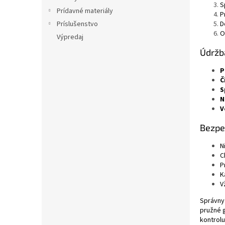
S
Prídavné materiály
P
D
Príslušenstvo
O
Výpredaj
Údržb
P
Č
S
N
V
Bezpe
N
C
P
K
V
Správny 
pružné g
kontrolu