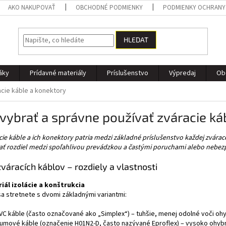
AKO NAKUPOVAŤ
OBCHODNÉ PODMIENKY
PODMIENKY OCHRANY
HLEDAT
áky
Prídavné materiály
Príslušenstvo
Výpredaj
Ob
acie káble a konektory
vybrať a správne používať zváracie ká
ie káble a ich konektory patria medzi základné príslušenstvo každej zvára
ť rozdiel medzi spoľahlivou prevádzkou a častými poruchami alebo nebez
váracích káblov – rozdiely a vlastnosti
riál izolácie a konštrukcia
sa stretnete s dvomi základnými variantmi:
VC káble (často označované ako „Simplex“) – tuhšie, menej odolné voči ohyb
umové káble (označenie H01N2-D, často nazývané Eproflex) – vysoko ohyb