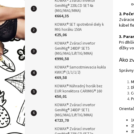
n
KOWAX® Zvárací invertor
o
GeniMig® 220LCD SET4a
e
(MIG/MAG/MMA)
2. Poče
l
€664,35
Zváracie
KOWAX® SET spotrebné diely k
kábel fle
MIG horáku 150A
€25,06
3. Para
Pri dlhš
KOWAX® Zvárací invertor
dĺžky vo
GeniMig® 240DP SET5
(MIG/MAG/LiftTIG/MMA)
€990,58
Ako zv
KOWAX® Samostmievacia kukla
Správny 
KWX3® (1/1/1/2)
€69,58
M
KOWAX® Náhradný horák bez
D
EUR konektora CARIMIG® 160
C
€50,01
P
KOWAX® Zvárací invertor
Orienta
GeniMig® 240DP SET1
(MIG/MAG/LiftTIG/MMA)
1
€723,70
2
KOWAX® Zvárací invertor
3