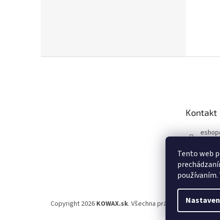
Z
á
p
a
t
Kontakt
í
eshop
+420 6
Tento web po
Faceb
prechádzaním
používaním. 
Nastaven
Copyright 2026
KOWAX.sk
. Všechna práva vyhrazena.