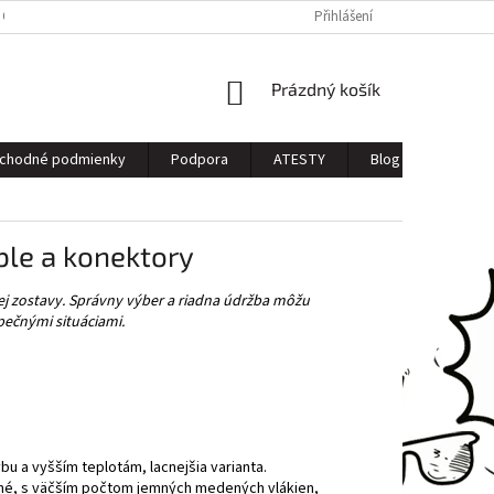
 OSOBNÝCH ÚDAJOV
Přihlášení
NÁKUPNÍ
Prázdný košík
KOŠÍK
chodné podmienky
Podpora
ATESTY
Blog
Kontak
ble a konektory
cej zostavy. Správny výber a riadna údržba môžu
pečnými situáciami.
u a vyšším teplotám, lacnejšia varianta.
né, s väčším počtom jemných medených vlákien,