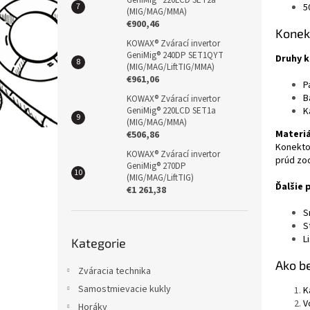
GeniMig® 220LCD SET2a
5
(MIG/MAG/MMA)
€900,46
Konek
KOWAX® Zvárací invertor
GeniMig® 240DP SET1QYT
Druhy 
(MIG/MAG/LiftTIG/MMA)
€961,06
P
B
KOWAX® Zvárací invertor
K
GeniMig® 220LCD SET1a
(MIG/MAG/MMA)
Materiá
€506,86
Konektor
KOWAX® Zvárací invertor
prúd zo
GeniMig® 270DP
(MIG/MAG/LiftTIG)
Ďalšie 
€1 261,38
S
S
Přeskočit
L
Kategorie
kategorie
Ako b
Zváracia technika
Samostmievacie kukly
K
V
Horáky