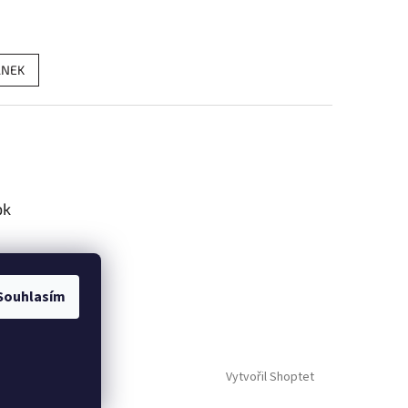
ÁNEK
ok
Souhlasím
Vytvořil Shoptet