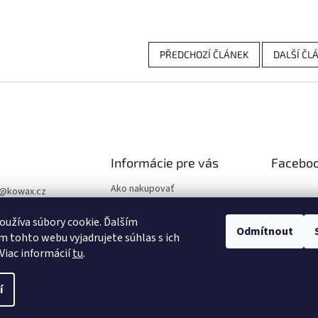
PŘEDCHOZÍ ČLÁNEK
DALŠÍ ČL
Informácie pre vás
Facebo
Ako nakupovať
@
kowax.cz
Obchodné podmienky
04 644 032
užíva súbory cookie. Ďalším
Podmienky ochrany osobných
Odmítnout
ookové stránky
 tohto webu vyjadrujete súhlas s ich
údajov
Viac informácií
tu
.
í