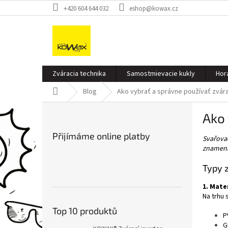
Přejít
+420 604 644 032
eshop@kowax.cz
na
obsah
Zváracia technika
Samostmievacie kukly
Hor
Domů
Blog
Ako vybrať a správne používať zvár
P
Ako 
o
s
Přijímáme online platby
Svařovac
t
znamena
r
a
Typy z
n
n
1. Mate
í
Na trhu 
p
Top 10 produktů
P
a
G