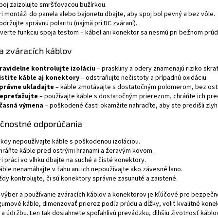
poj zaizolujte smršťovacou bužírkou.
ri montáži do panela alebo bajonetu dbajte, aby spoj bol pevný a bez vôle.
održujte správnu polaritu (najmä pri DC zváraní).
verte funkciu spoja testom – kábel ani konektor sa nesmú pri bežnom prúd
a zváracích káblov
ravidelne kontrolujte izoláciu
– praskliny a odery znamenajú riziko skrat
istite káble aj konektory
– odstraňujte nečistoty a prípadnú oxidáciu.
právne ukladajte
– káble zmotávajte s dostatočným polomerom, bez ost
epreťažujte
– používajte káble s dostatočným prierezom, chráňte ich p
časná výmena
– poškodené časti okamžite nahraďte, aby ste predišli zlyh
čnostné odporúčania
ikdy nepoužívajte káble s poškodenou izoláciou.
hráňte káble pred ostrými hranami a žeravým kovom.
ri práci vo vlhku dbajte na suché a čisté konektory.
áble nenamáhajte v ťahu ani ich nepoužívajte ako závesné lano.
ždy kontrolujte, či sú konektory správne zasunuté a zaistené.
výber a používanie zváracích káblov a konektorov je kľúčové pre bezpečno
umové káble, dimenzovať prierez podľa prúdu a dĺžky, voliť kvalitné kone
 a údržbu. Len tak dosiahnete spoľahlivú prevádzku, dlhšiu životnosť kábl