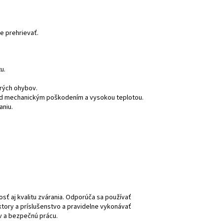
e prehrievať.
u.
rých ohybov.
red mechanickým poškodením a vysokou teplotou.
aniu.
sť aj kvalitu zvárania. Odporúča sa používať
ktory a príslušenstvo a pravidelne vykonávať
ov a bezpečnú prácu.