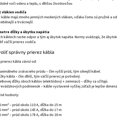
dolné voči oderu a teplu, s dlhšou životnosťou.
t vlákien vodiča
 káble majú mnoho jemných medených vlákien, vďaka čomu sú pružné a odoln
xibilnejší a trvácnejší.
metre dĺžky a úbytku napätia
ích kábloch rastie odpor a tým aj úbytok napätia. Normy uvádzajú, že úbytok
liť väčší prierez vodiča.
oliť správny prierez kábla
prierez kábla závisí od:
aximálneho zváracieho prúdu – čím vyšší prúd, tým silnejší kábel.
ĺžky kábla – čím dlhší, tým väčší prierez je potrebný.
elkovej dĺžky oboch káblov (elektódový + zemniaci) – dĺžky sa sčítajú.
revádzkových podmienok – káble vystavené vyššej záťaži je lepšie dimenz
čné hodnoty:
6 mm² – prúd okolo 110 A, dĺžka do 15 m
5 mm² – prúd okolo 145 A, dĺžka do 17 m
5 mm² – prúd okolo 178 A, dĺžka do 20 m