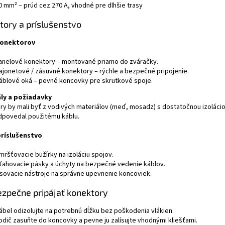
0 mm² – prúd cez 270 A, vhodné pre dlhšie trasy
tory a príslušenstvo
konektorov
anelové konektory – montované priamo do zváračky.
ajonetové / zásuvné konektory – rýchle a bezpečné pripojenie.
áblové oká – pevné koncovky pre skrutkové spoje.
ly a požiadavky
y by mali byť z vodivých materiálov (meď, mosadz) s dostatočnou izoláciou 
dpovedal použitému káblu.
príslušenstvo
mršťovacie bužírky na izoláciu spojov.
ťahovacie pásky a úchyty na bezpečné vedenie káblov.
iso­vacie nástroje na správne upevnenie koncoviek.
ezpečne pripájať konektory
ábel odizolujte na potrebnú dĺžku bez poškodenia vlákien.
odič zasuňte do koncovky a pevne ju zalísujte vhodnými kliešťami.