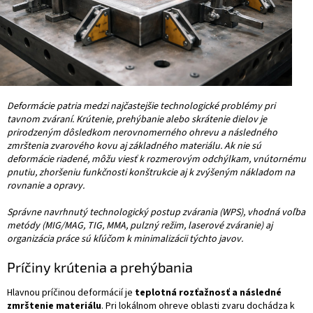
Deformácie patria medzi najčastejšie technologické problémy pri
tavnom zváraní. Krútenie, prehýbanie alebo skrátenie dielov je
prirodzeným dôsledkom nerovnomerného ohrevu a následného
zmrštenia zvarového kovu aj základného materiálu. Ak nie sú
deformácie riadené, môžu viesť k rozmerovým odchýlkam, vnútornému
pnutiu, zhoršeniu funkčnosti konštrukcie aj k zvýšeným nákladom na
rovnanie a opravy.
Správne navrhnutý technologický postup zvárania (WPS), vhodná voľba
metódy (MIG/MAG, TIG, MMA, pulzný režim, laserové zváranie) aj
organizácia práce sú kľúčom k minimalizácii týchto javov.
Príčiny krútenia a prehýbania
Hlavnou príčinou deformácií je
teplotná rozťažnosť a následné
zmrštenie materiálu
. Pri lokálnom ohreve oblasti zvaru dochádza k