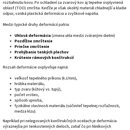
roztiahnutiu kovu. Po ochladení sa zvarový kov aj tepelne ovplyvnená
oblasť (TOO) zmrštia. Keďže je však okolitý materiál chladnejší a kladie
odpor, vzniká plastická deformácia a zvyškové napätia.
Medzi typické druhy deformácií patria:
Uhlová deformácia
(zmena uhla medzi zváranými dielmi)
Pozdĺžne zmrštenie
Priečne zmrštenie
Prehýbanie tenkých plechov
Krútenie rámových konštrukcií
Rozsah deformácie ovplyvňuje najmä:
veľkosť tepelného príkonu (kJ/mm),
hrúbka materiálu,
typ zvaru (kútový vs. tupý),
počet vrstiev,
spôsob upnutia,
fyzikálne vlastnosti materiálu (súčiniteľ tepelnej rozťažnosti,
medza klzu).
Napríklad pri nelegovaných konštrukčných oceliach je deformácia
výraznejšia pri tenkostenných dieloch, zatiaľ čo pri hliníkových