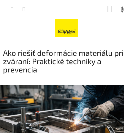
Přejít
NÁKUP
na
obsah
KOŠÍK
Ako riešiť deformácie materiálu pri
zváraní: Praktické techniky a
prevencia