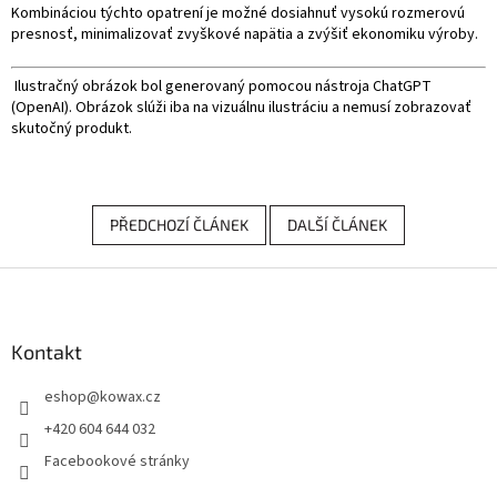
Kombináciou týchto opatrení je možné dosiahnuť vysokú rozmerovú
presnosť, minimalizovať zvyškové napätia a zvýšiť ekonomiku výroby.
Ilustračný obrázok bol generovaný pomocou nástroja ChatGPT
(OpenAI). Obrázok slúži iba na vizuálnu ilustráciu a nemusí zobrazovať
skutočný produkt.
PŘEDCHOZÍ ČLÁNEK
DALŠÍ ČLÁNEK
Z
á
p
a
Kontakt
t
eshop
@
kowax.cz
í
+420 604 644 032
Facebookové stránky