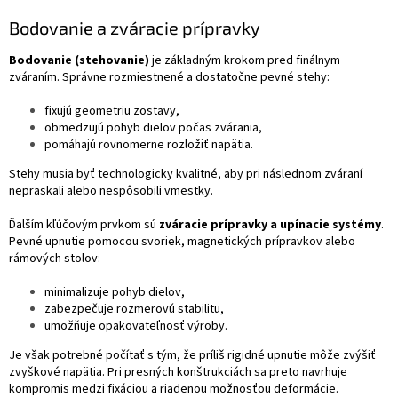
Bodovanie a zváracie prípravky
Bodovanie (stehovanie)
je základným krokom pred finálnym
zváraním. Správne rozmiestnené a dostatočne pevné stehy:
fixujú geometriu zostavy,
obmedzujú pohyb dielov počas zvárania,
pomáhajú rovnomerne rozložiť napätia.
Stehy musia byť technologicky kvalitné, aby pri následnom zváraní
nepraskali alebo nespôsobili vmestky.
Ďalším kľúčovým prvkom sú
zváracie prípravky a upínacie systémy
.
Pevné upnutie pomocou svoriek, magnetických prípravkov alebo
rámových stolov:
minimalizuje pohyb dielov,
zabezpečuje rozmerovú stabilitu,
umožňuje opakovateľnosť výroby.
Je však potrebné počítať s tým, že príliš rigidné upnutie môže zvýšiť
zvyškové napätia. Pri presných konštrukciách sa preto navrhuje
kompromis medzi fixáciou a riadenou možnosťou deformácie.