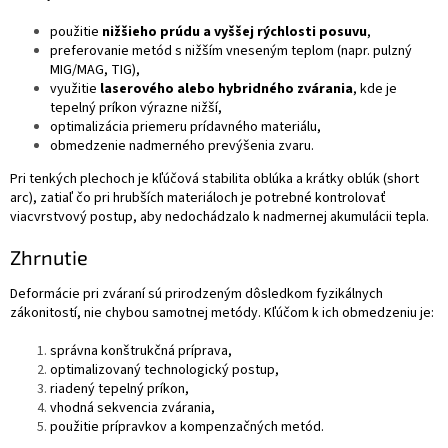
použitie
nižšieho prúdu a vyššej rýchlosti posuvu
,
preferovanie metód s nižším vneseným teplom (napr. pulzný
MIG/MAG, TIG),
využitie
laserového alebo hybridného zvárania
, kde je
tepelný príkon výrazne nižší,
optimalizácia priemeru prídavného materiálu,
obmedzenie nadmerného prevýšenia zvaru.
Pri tenkých plechoch je kľúčová stabilita oblúka a krátky oblúk (short
arc), zatiaľ čo pri hrubších materiáloch je potrebné kontrolovať
viacvrstvový postup, aby nedochádzalo k nadmernej akumulácii tepla.
Zhrnutie
Deformácie pri zváraní sú prirodzeným dôsledkom fyzikálnych
zákonitostí, nie chybou samotnej metódy. Kľúčom k ich obmedzeniu je:
správna konštrukčná príprava,
optimalizovaný technologický postup,
riadený tepelný príkon,
vhodná sekvencia zvárania,
použitie prípravkov a kompenzačných metód.