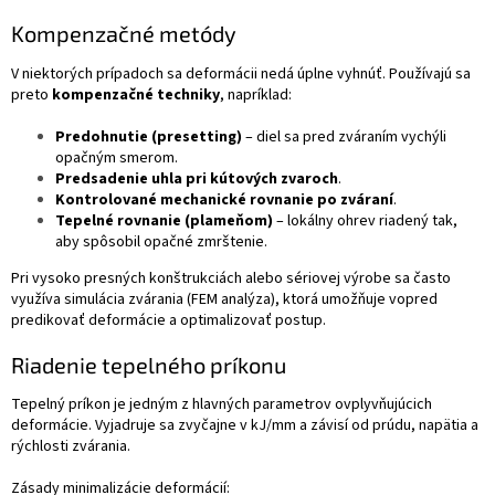
Kompenzačné metódy
V niektorých prípadoch sa deformácii nedá úplne vyhnúť. Používajú sa
preto
kompenzačné techniky
, napríklad:
Predohnutie (presetting)
– diel sa pred zváraním vychýli
opačným smerom.
Predsadenie uhla pri kútových zvaroch
.
Kontrolované mechanické rovnanie po zváraní
.
Tepelné rovnanie (plameňom)
– lokálny ohrev riadený tak,
aby spôsobil opačné zmrštenie.
Pri vysoko presných konštrukciách alebo sériovej výrobe sa často
využíva simulácia zvárania (FEM analýza), ktorá umožňuje vopred
predikovať deformácie a optimalizovať postup.
Riadenie tepelného príkonu
Tepelný príkon je jedným z hlavných parametrov ovplyvňujúcich
deformácie. Vyjadruje sa zvyčajne v kJ/mm a závisí od prúdu, napätia a
rýchlosti zvárania.
Zásady minimalizácie deformácií: