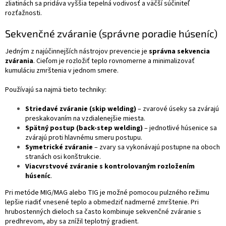
zliatinách sa pridáva vyššia tepelná vodivosť a väčší súčiniteľ
rozťažnosti.
Sekvenčné zváranie (správne poradie húseníc)
Jedným z najúčinnejších nástrojov prevencie je
správna sekvencia
zvárania
. Cieľom je rozložiť teplo rovnomerne a minimalizovať
kumuláciu zmrštenia v jednom smere.
Používajú sa najmä tieto techniky:
Striedavé zváranie (skip welding)
– zvarové úseky sa zvárajú
preskakovaním na vzdialenejšie miesta.
Spätný postup (back-step welding)
– jednotlivé húsenice sa
zvárajú proti hlavnému smeru postupu.
Symetrické zváranie
– zvary sa vykonávajú postupne na oboch
stranách osi konštrukcie.
Viacvrstvové zváranie s kontrolovaným rozložením
húseníc
.
Pri metóde MIG/MAG alebo TIG je možné pomocou pulzného režimu
lepšie riadiť vnesené teplo a obmedziť nadmerné zmrštenie. Pri
hrubostenných dieloch sa často kombinuje sekvenčné zváranie s
predhrevom, aby sa znížil teplotný gradient.