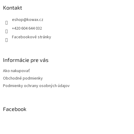
p
a
Kontakt
t
eshop
@
kowax.cz
í
+420 604 644 032
Facebookové stránky
Informácie pre vás
Ako nakupovať
Obchodné podmienky
Podmienky ochrany osobných údajov
Facebook