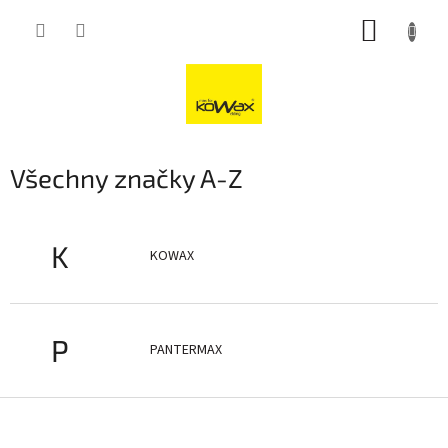
Přejít
NÁKUP
na
obsah
KOŠÍK
Všechny značky A-Z
K
KOWAX
P
PANTERMAX
Z
á