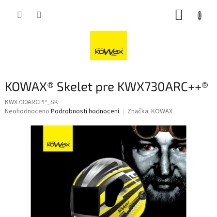
Přejít
NÁKUP
na
obsah
KOŠÍK
KOWAX® Skelet pre KWX730ARC++®
KWX730ARCPP_SK
Průměrné
Neohodnoceno
Podrobnosti hodnocení
Značka:
KOWAX
hodnocení
produktu
je
0,0
z
5
hvězdiček.