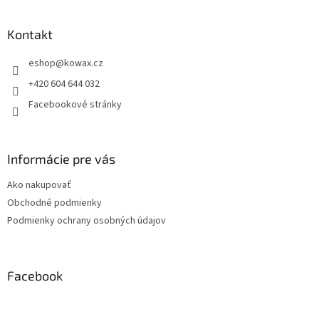
á
p
a
Kontakt
t
eshop
@
kowax.cz
í
+420 604 644 032
Facebookové stránky
Informácie pre vás
Ako nakupovať
Obchodné podmienky
Podmienky ochrany osobných údajov
Facebook