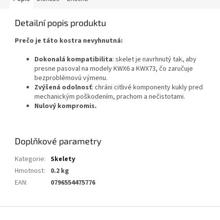
Detailní popis produktu
Prečo je táto kostra nevyhnutná:
Dokonalá kompatibilita
: skelet je navrhnutý tak, aby
presne pasoval na modely KWX6 a KWX73, čo zaručuje
bezproblémovú výmenu.
Zvýšená odolnosť
: chráni citlivé komponenty kukly pred
mechanickým poškodením, prachom a nečistotami.
Nulový kompromis.
Doplňkové parametry
Kategorie
:
Skelety
Hmotnost
:
0.2 kg
EAN
:
0796554475776
Z