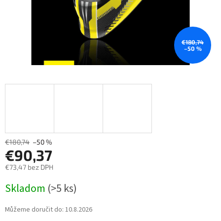
€180,74
–50 %
€180,74
–50 %
€90,37
€73,47 bez DPH
Měrná
Skladom
(>5 ks)
cena:
Můžeme doručit do:
10.8.2026