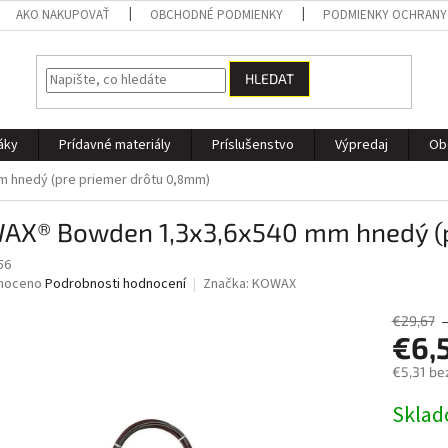
AKO NAKUPOVAŤ
OBCHODNÉ PODMIENKY
PODMIENKY OCHRANY
HLEDAT
áky
Prídavné materiály
Príslušenstvo
Výpredaj
Ob
 hnedý (pre priemer drôtu 0,8mm)
AX® Bowden 1,3x3,6x540 mm hnedý (p
56
né
noceno
Podrobnosti hodnocení
Značka:
KOWAX
ní
u
€29,67
€6,
€5,31 be
Měrná
Skla
ek.
cena: