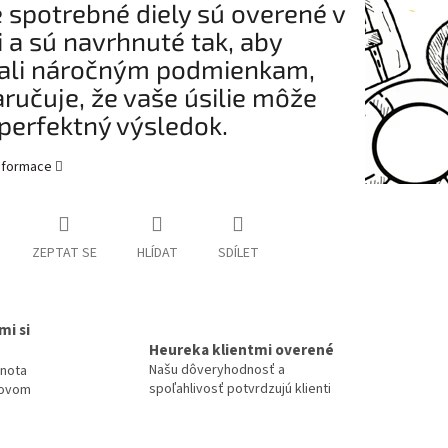
 spotrebné diely sú overené v
i a sú navrhnuté tak, aby
ali náročným podmienkam,
aručuje, že vaše úsilie môže
perfektný výsledok.
informace
ZEPTAT SE
HLÍDAT
SDÍLET
mi si
Heureka klientmi overené
Našu dôveryhodnosť a
dnota
spoľahlivosť potvrdzujú klienti
tovom