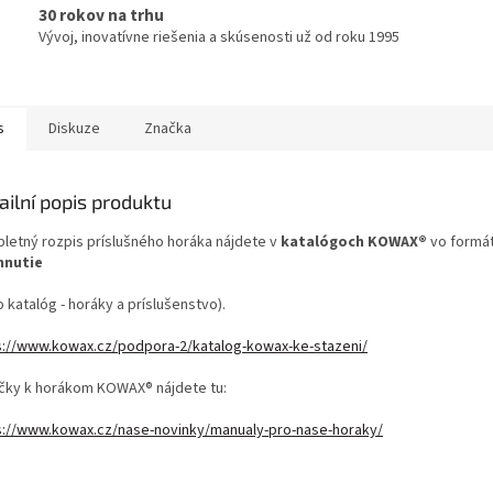
30 rokov na trhu
Vývoj, inovatívne riešenia a skúsenosti už od roku 1995
s
Diskuze
Značka
ailní popis produktu
letný rozpis príslušného horáka nájdete v
katalógoch KOWAX®
vo formá
hnutie
o katalóg - horáky a príslušenstvo).
s://www.kowax.cz/podpora-2/katalog-kowax-ke-stazeni/
učky k horákom KOWAX® nájdete tu:
s://www.kowax.cz/nase-novinky/manualy-pro-nase-horaky/