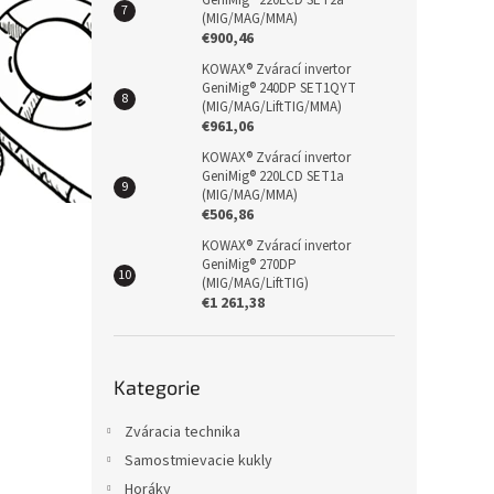
GeniMig® 220LCD SET2a
(MIG/MAG/MMA)
€900,46
KOWAX® Zvárací invertor
GeniMig® 240DP SET1QYT
(MIG/MAG/LiftTIG/MMA)
€961,06
KOWAX® Zvárací invertor
GeniMig® 220LCD SET1a
(MIG/MAG/MMA)
€506,86
KOWAX® Zvárací invertor
GeniMig® 270DP
(MIG/MAG/LiftTIG)
€1 261,38
Přeskočit
Kategorie
kategorie
Zváracia technika
Samostmievacie kukly
Horáky