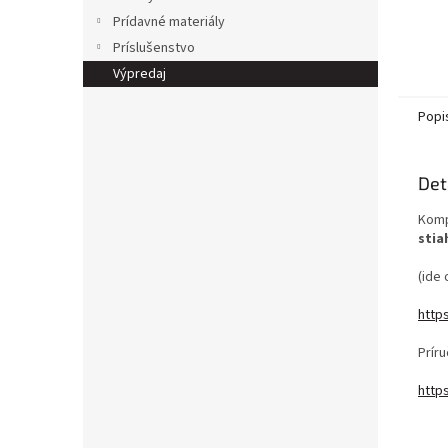
Prídavné materiály
Príslušenstvo
Výpredaj
Popi
Det
Komp
stia
(ide 
http
Prír
http