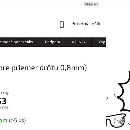
 OSOBNÝCH ÚDAJOV
Přihlášení
NÁKUPNÍ
Prázdný košík
KOŠÍK
chodné podmienky
Podpora
ATESTY
Blog
Kontak
re priemer drôtu 0,8mm)
–77 %
53
z DPH
dom
(>5 ks)