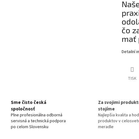
Naše
prax
odol
čo z
mať 
Detailní 
TISK
Sme čisto česká
Za svojimi produkt
spoločnosť
stojíme
Plne profesionálna odborná
Najlepšia kvalita a ho
servisná a technická podpora
produktov v celosve
po celom Slovensku
meradle