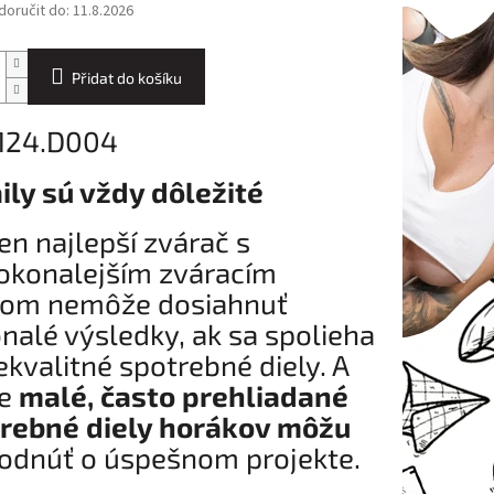
oručit do:
11.8.2026
Přidat do košíku
: 124.D004
ily sú vždy dôležité
ten najlepší zvárač s
okonalejším zváracím
jom nemôže dosiahnuť
nalé výsledky, ak sa spolieha
ekvalitné spotrebné diely. A
ve
malé, často prehliadané
rebné diely horákov môžu
odnúť o úspešnom projekte.