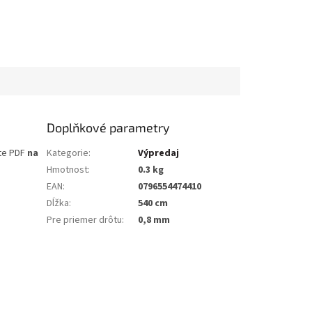
Doplňkové parametry
te PDF
na
Kategorie
:
Výpredaj
Hmotnost
:
0.3 kg
EAN
:
0796554474410
Dĺžka
:
540 cm
Pre priemer drôtu
:
0,8 mm