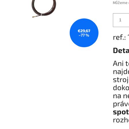
Můžeme d
€29,67
ref.
–77 %
Deta
Ani 
najd
stro
doko
na n
prá
spot
rozh