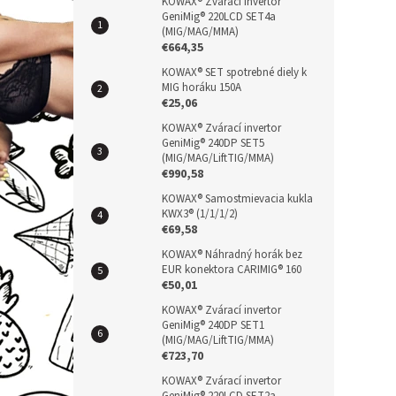
n
KOWAX® Zvárací invertor
GeniMig® 220LCD SET4a
e
(MIG/MAG/MMA)
l
€664,35
KOWAX® SET spotrebné diely k
MIG horáku 150A
€25,06
KOWAX® Zvárací invertor
GeniMig® 240DP SET5
(MIG/MAG/LiftTIG/MMA)
€990,58
KOWAX® Samostmievacia kukla
KWX3® (1/1/1/2)
€69,58
KOWAX® Náhradný horák bez
EUR konektora CARIMIG® 160
€50,01
KOWAX® Zvárací invertor
GeniMig® 240DP SET1
(MIG/MAG/LiftTIG/MMA)
€723,70
KOWAX® Zvárací invertor